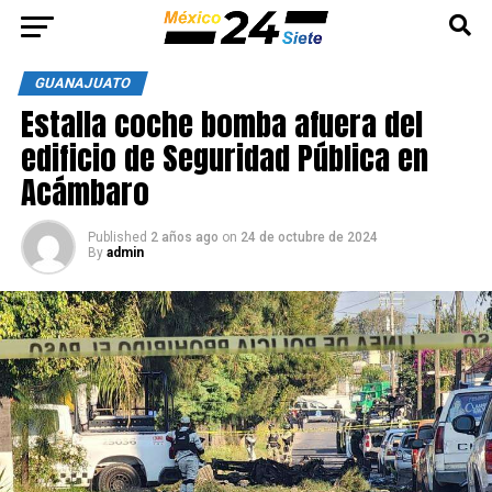
GUANAJUATO
Estalla coche bomba afuera del
edificio de Seguridad Pública en
Acámbaro
Published
2 años ago
on
24 de octubre de 2024
By
admin