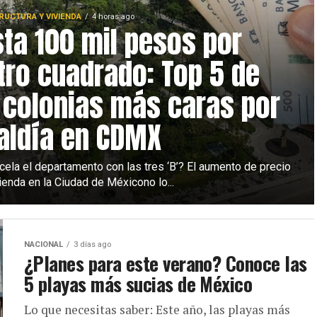
RUCTURA Y VIVIENDA
4 horas ago
ta 100 mil pesos por
ro cuadrado: Top 5 de
 colonias más caras por
aldía en CDMX
cela el departamento con las tres ‘B’? El aumento de precio
ienda en la Ciudad de Méxicono lo...
NACIONAL
3 días ago
¿Planes para este verano? Conoce las
5 playas más sucias de México
Lo que necesitas saber: Este año, las playas más