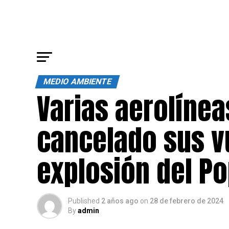
MEDIO AMBIENTE
Varias aerolíne
cancelado sus v
explosión del P
Published
2 años ago
on
28 de febrero de 2024
By
admin