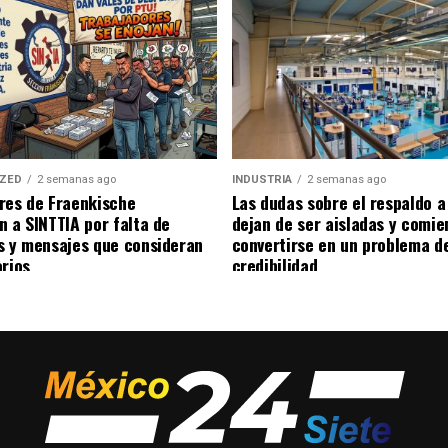
IZED
2 semanas ago
INDUSTRIA
2 semanas ago
res de Fraenkische
Las dudas sobre el respaldo 
n a SINTTIA por falta de
dejan de ser aisladas y comie
s y mensajes que consideran
convertirse en un problema d
orios
credibilidad