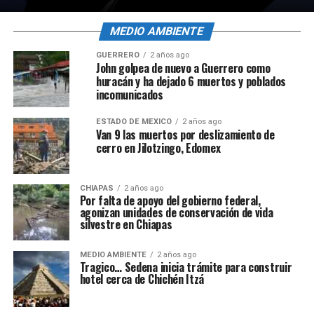
MEDIO AMBIENTE
GUERRERO
2 años ago
John golpea de nuevo a Guerrero como
huracán y ha dejado 6 muertos y poblados
incomunicados
ESTADO DE MÉXICO
2 años ago
Van 9 las muertos por deslizamiento de
cerro en Jilotzingo, Edomex
CHIAPAS
2 años ago
Por falta de apoyo del gobierno federal,
agonizan unidades de conservación de vida
silvestre en Chiapas
MEDIO AMBIENTE
2 años ago
Tragico… Sedena inicia trámite para construir
hotel cerca de Chichén Itzá