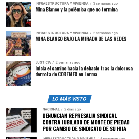
Sin consenso político para
INFRAESTRUCTURA Y VIVIENDA
3 semanas ago
Mina Blanco y la polémica que no termina
avance
Asimismo consideraron que las propuestas de gravar
INFRAESTRUCTURA Y VIVIENDA
2 semanas ago
remesas no ha logrado avanzar debido a la falta de
MINA BLANCO BAJO LA MIRADA DE LAS REDES
consenso político.
Incluso dentro de sectores que podrían mostrarse
partidarios a políticas migratorias más estrictas o
JUSTICIA
2 semanas ago
Inicia el camino hacia la debacle tras la dolorosa
restrictivas, suele prevalecer una posición crítica hacia
derrota de COREMEX en Lerma
la creación de nuevos impuestos, lo cual limita el apoyo
a estas medidas.
LO MÁS VISTO
En el 2017 el actual presidente estadounidense, Donald
Trump, en su primer mandato propuso un impuesto
NACIONAL
2 días ago
sobre los envíos de remesas a México y no avanzó.
DENUNCIAN REPRESALIA SINDICAL
CONTRA JUBILADO DE MONTE DE PIEDAD
También está, para la referencia, el caso de Oklahoma
POR CAMBIO DE SINDICATO DE SU HIJA
que desde el 2017 grava los envíos de remesas a México.
INFRAESTRUCTURA Y VIVIENDA
4 semanas ago