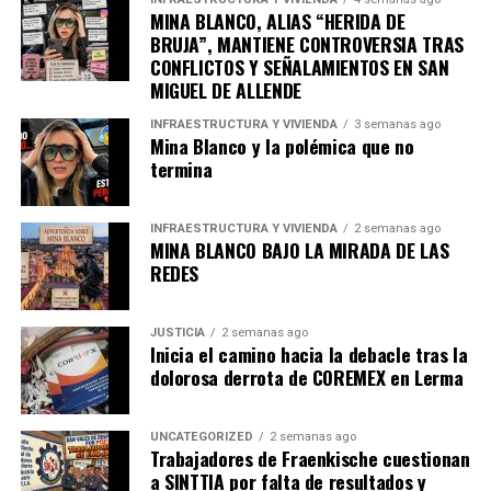
Según cifras de Banco de México Oklahoma originó 0.8%
MINA BLANCO, ALIAS “HERIDA DE
de los envíos totales de remesas al país en el primer
BRUJA”, MANTIENE CONTROVERSIA TRAS
CONFLICTOS Y SEÑALAMIENTOS EN SAN
trimestre del 2025, que ascienden a 112 millones de
MIGUEL DE ALLENDE
dólares, una cifra que contrasta con los 4,400 millones
de dólares que envía California, el principal emisor de
INFRAESTRUCTURA Y VIVIENDA
3 semanas ago
Mina Blanco y la polémica que no
remesas a México.
termina
“Una posible explicación para la baja recaudación es que
la concentración de población migrante mexicana es
INFRAESTRUCTURA Y VIVIENDA
2 semanas ago
relativamente menor”, observaron.
MINA BLANCO BAJO LA MIRADA DE LAS
REDES
Sin embargo, “en algunos casos, las personas podrían
optar por utilizar canales alternativos, incluyendo
JUSTICIA
2 semanas ago
mecanismos informales, los cuales no estarían sujetos a
Inicia el camino hacia la debacle tras la
la imposición fiscal aunque podrían implicar mayores
dolorosa derrota de COREMEX en Lerma
costos”.
UNCATEGORIZED
2 semanas ago
Los expertos subrayaron que en caso de establecerse
Trabajadores de Fraenkische cuestionan
impuestos más elevados a 2% sobre los envíos, podrían
a SINTTIA por falta de resultados y