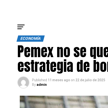
ECONOMÍA
Pemex no se que
estrategia de bo
Published
11 meses ago
on
22 de julio de 2025
By
admin