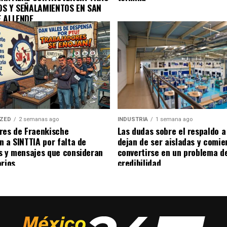
OS Y SEÑALAMIENTOS EN SAN
E ALLENDE
IZED
2 semanas ago
INDUSTRIA
1 semana ago
res de Fraenkische
Las dudas sobre el respaldo 
n a SINTTIA por falta de
dejan de ser aisladas y comie
s y mensajes que consideran
convertirse en un problema d
orios
credibilidad