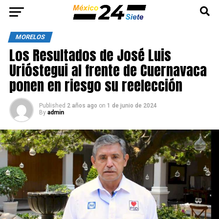
MORELOS
Los Resultados de José Luis
Urióstegui al frente de Cuernavaca
ponen en riesgo su reelección
Published
2 años ago
on
1 de junio de 2024
By
admin