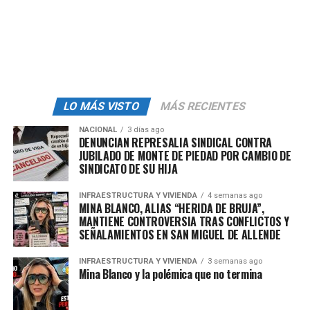
residentes afirman haber presenciado la participación
de trabajadores del ayuntamiento en actividades de
promoción electoral a favor del candidato, lo cual
levanta sospechas sobre la imparcialidad y
transparencia en el uso de los recursos municipales.
Adicionalmente, se ha observado una estrategia por
LO MÁS VISTO
MÁS RECIENTES
parte del candidato de resaltar de manera exagerada las
NACIONAL
3 días ago
pocas obras y acciones realizadas durante su mandato,
DENUNCIAN REPRESALIA SINDICAL CONTRA
con el objetivo de influir en la opinión de los vecinos y
JUBILADO DE MONTE DE PIEDAD POR CAMBIO DE
obtener su apoyo en las próximas elecciones. Los
SINDICATO DE SU HIJA
habitantes de Cuernavaca se han mostrado inconformes
INFRAESTRUCTURA Y VIVIENDA
4 semanas ago
con los resultados y la administración del candidato
MINA BLANCO, ALIAS “HERIDA DE BRUJA”,
José Luis Urióstegui
pues las demandas, cierres de
MANTIENE CONTROVERSIA TRAS CONFLICTOS Y
calles y cuestionamientos han sido una constante en su
SEÑALAMIENTOS EN SAN MIGUEL DE ALLENDE
campaña rumbo a la reelección, el veredicto lo dictarán
INFRAESTRUCTURA Y VIVIENDA
3 semanas ago
el próximo 2 de junio.
Mina Blanco y la polémica que no termina
Fuente:
Informante Centro