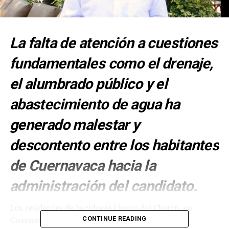
La falta de atención a cuestiones
fundamentales como el drenaje,
el alumbrado público y el
abastecimiento de agua ha
generado malestar y
descontento entre los habitantes
de Cuernavaca hacia la
administración del candidato.
Los residentes de la colonia Lienzo del Charro, en
Cuernavaca
, han expresado sus demandas y
CONTINUE READING