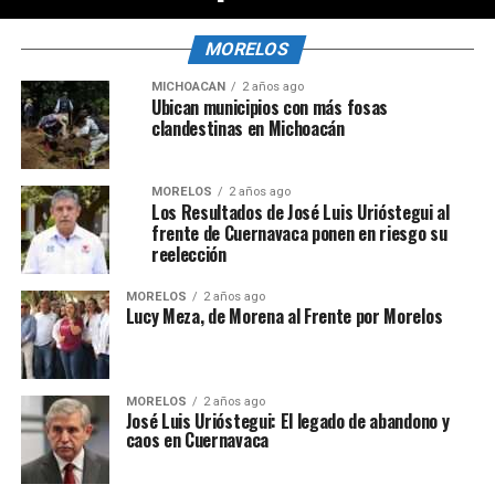
MORELOS
MICHOACÁN
2 años ago
Ubican municipios con más fosas
clandestinas en Michoacán
MORELOS
2 años ago
Los Resultados de José Luis Urióstegui al
frente de Cuernavaca ponen en riesgo su
reelección
MORELOS
2 años ago
Lucy Meza, de Morena al Frente por Morelos
MORELOS
2 años ago
José Luis Urióstegui: El legado de abandono y
caos en Cuernavaca