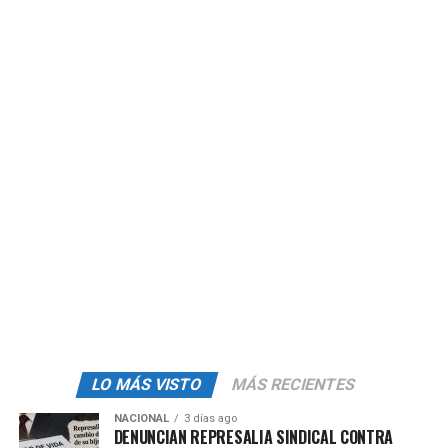
Sus colores son plata en la parte central y bronce en
el anillo que rodea la moneda.
La moneda
pesa 7.16 gramos
, y está elaborada con una
aleación de 65% de cobre; 10% de níquel, y 25% de zinc
en el centro; en el exterior, la aleación de bronce-
aluminio contiene 92% de cobre; 6% de aluminio, y 2%
de níquel.
admin
LO MÁS VISTO
MÁS RECIENTES
NACIONAL
3 días ago
DENUNCIAN REPRESALIA SINDICAL CONTRA