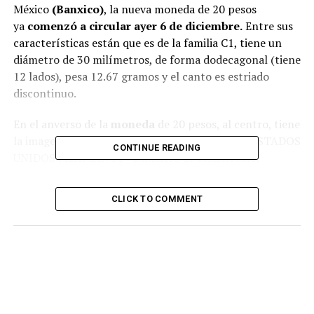
México
(Banxico)
, la nueva moneda de 20 pesos
ya
comenzó a circular ayer 6 de diciembre.
Entre sus
características están que es de la familia C1, tiene un
diámetro de 30 milímetros, de forma dodecagonal (tiene
12 lados), pesa 12.67 gramos y el canto es estriado
discontinuo.
En el anverso de la
moneda
de 20 pesos, al centro, tiene
la imagen del Escudo Nacional con la leyenda «ESTADOS
CONTINUE READING
UNIDOS MEXICANOS» a manera de semicírculo.
Mientras que en el reverso aparece el texto
CLICK TO COMMENT
«DOSCIENTOS AÑOS DE RELACIONES DIPLOMÁTICAS
ESTADOS UNIDOS MEXICANOS – ESTADOS UNIDOS DE
AMÉRICA». Además, en el centro se ven dos águilas, un
ejemplar de real y otro de calva, que simbolizan la unión
entre los países, además de la leyenda
«AMISTAD,
SOBERANÍA Y COOPERACIÓN».