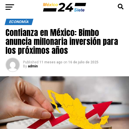
ECONOMÍA
Confianza en México: Bimbo
anuncia millonaria inversión para
los próximos años
Published
11 meses ago
on
16 de julio de 2025
By
admin