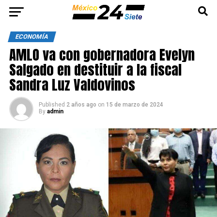
ECONOMÍA
AMLO va con gobernadora Evelyn
Salgado en destituir a la fiscal
Sandra Luz Valdovinos
Published
2 años ago
on
15 de marzo de 2024
By
admin