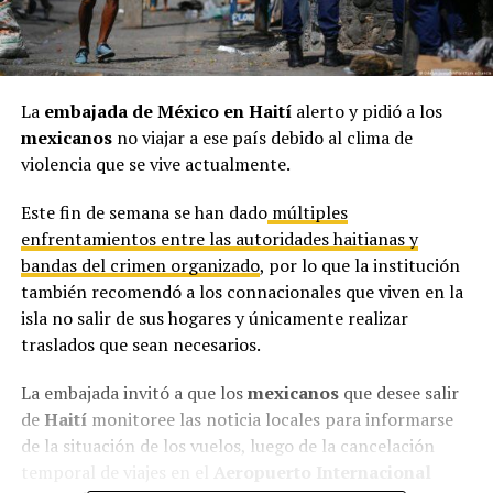
La
embajada de México en Haití
alerto y pidió a los
mexicanos
no viajar a ese país debido al clima de
violencia que se vive actualmente.
Este fin de semana se han dado
múltiples
enfrentamientos entre las autoridades haitianas y
bandas del crimen organizado
, por lo que la institución
también recomendó a los connacionales que viven en la
isla no salir de sus hogares y únicamente realizar
traslados que sean necesarios.
La embajada invitó a que los
mexicanos
que desee salir
de
Haití
monitoree las noticia locales para informarse
de la situación de los vuelos, luego de la cancelación
temporal de viajes en el
Aeropuerto Internacional