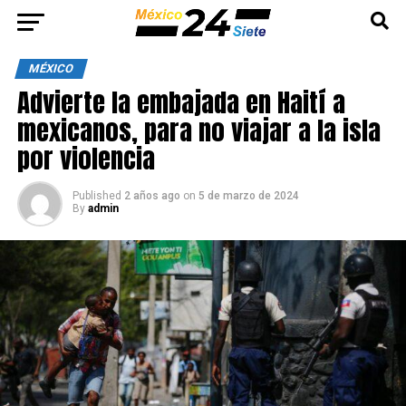
MÉXICO
Advierte la embajada en Haití a
mexicanos, para no viajar a la isla
por violencia
Published
2 años ago
on
5 de marzo de 2024
By
admin