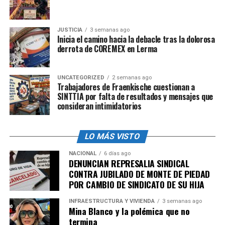
Todo parece indicar que, conforme avance este
domingo, aumentará la cifra de muertos a raíz del
ataque anoche a la Penitenciaria Nacional.
JUSTICIA
3 semanas ago
Inicia el camino hacia la debacle tras la dolorosa
En las redes sociales hay vídeos en los que puede verse
derrota de COREMEX en Lerma
cómo el poderoso jefe de la banda Village de Dieu, Izo,
vigila a través de sofisticados drones tanto la
UNCATEGORIZED
2 semanas ago
Penitenciaría Nacional como el Palacio Nacional.
Trabajadores de Fraenkische cuestionan a
SINTTIA por falta de resultados y mensajes que
consideran intimidatorios
Según las versiones que circulan por las redes,
el
próximo objetivo de los grupos armados sería
precisamente el Palacio Nacional
.
LO MÁS VISTO
NACIONAL
6 días ago
DENUNCIAN REPRESALIA SINDICAL
admin
CONTRA JUBILADO DE MONTE DE PIEDAD
POR CAMBIO DE SINDICATO DE SU HIJA
INFRAESTRUCTURA Y VIVIENDA
3 semanas ago
Mina Blanco y la polémica que no
termina