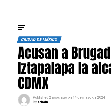
CIUDAD DE MÉXICO
Acusan a Brugad
Iztapalapa la al
CDMX
Published
2 años ago
on
14 de mayo de 2024
By
admin