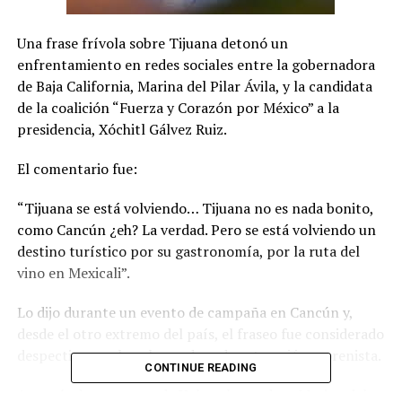
Una frase frívola sobre Tijuana detonó un
enfrentamiento en redes sociales entre la gobernadora
de Baja California, Marina del Pilar Ávila, y la candidata
de la coalición “Fuerza y Corazón por México” a la
presidencia, Xóchitl Gálvez Ruiz.
El comentario fue:
“Tijuana se está volviendo… Tijuana no es nada bonito,
como Cancún ¿eh? La verdad. Pero se está volviendo un
destino turístico por su gastronomía, por la ruta del
vino en Mexicali”.
Lo dijo durante un evento de campaña en Cancún y,
desde el otro extremo del país, el fraseo fue considerado
despectivo por la gobernadora de extracción morenista.
CONTINUE READING
A través de su cuenta de X, la gobernadora Marina del