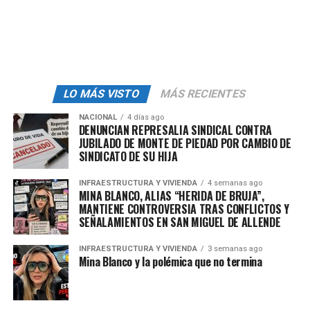
18, 2024
“Tijuana merece respeto y reconocimiento por su
espíritu emprendedor, su gente trabajadora y su
vitalidad única en el país. Como gobernadora, defiendo
LO MÁS VISTO
MÁS RECIENTES
con orgullo a Tijuana y a los bajacalifornianos que la
hacen grande”.
NACIONAL
4 días ago
DENUNCIAN REPRESALIA SINDICAL CONTRA
JUBILADO DE MONTE DE PIEDAD POR CAMBIO DE
La mandataria estatal inclusive le reviró a Xóchitl Gálvez
SINDICATO DE SU HIJA
con una corrección sobre la ruta del vino, que no se
realiza en Mexicali sino en Ensenada.
INFRAESTRUCTURA Y VIVIENDA
4 semanas ago
MINA BLANCO, ALIAS “HERIDA DE BRUJA”,
MANTIENE CONTROVERSIA TRAS CONFLICTOS Y
Como Gobernadora de
SEÑALAMIENTOS EN SAN MIGUEL DE ALLENDE
Baja California, quiero
INFRAESTRUCTURA Y VIVIENDA
3 semanas ago
expresar mi profundo
Mina Blanco y la polémica que no termina
desacuerdo con las