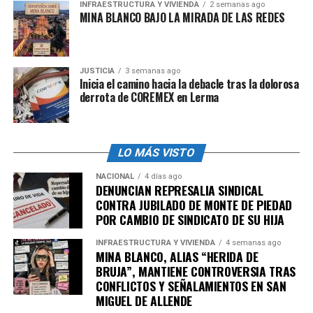
declaraciones de la
INFRAESTRUCTURA Y VIVIENDA
2 semanas ago
candidata Xóchitl Gálvez,
MINA BLANCO BAJO LA MIRADA DE LAS REDES
quien irrespetuosamente
llamó fea a Tijuana.
JUSTICIA
3 semanas ago
Inicia el camino hacia la debacle tras la dolorosa
derrota de COREMEX en Lerma
Tijuana es grande. Es una
ciudad bella, vibrante, rica
en cultura, historia y
LO MÁS VISTO
diversidad. Rechazo sus…
NACIONAL
4 días ago
DENUNCIAN REPRESALIA SINDICAL
— Marina del Pilar
CONTRA JUBILADO DE MONTE DE PIEDAD
POR CAMBIO DE SINDICATO DE SU HIJA
(@MarinadelPilar)
March
17, 2024
INFRAESTRUCTURA Y VIVIENDA
4 semanas ago
MINA BLANCO, ALIAS “HERIDA DE
BRUJA”, MANTIENE CONTROVERSIA TRAS
CONFLICTOS Y SEÑALAMIENTOS EN SAN
Xóchitl Gálvez no se quedó callada y ante la exigencia de
MIGUEL DE ALLENDE
la gobernadora de Baja California por “un trato justo y