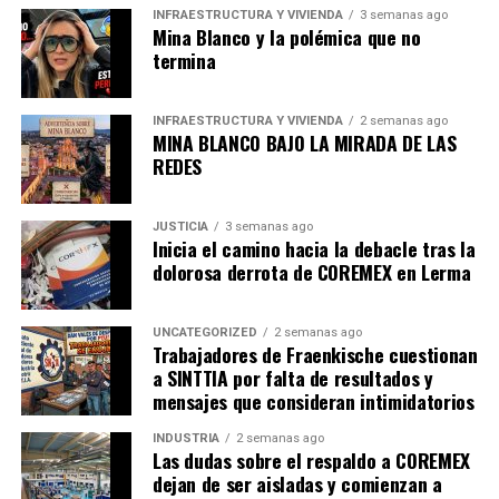
INFRAESTRUCTURA Y VIVIENDA
3 semanas ago
preciso” al estado y sus comunidades, reaccionó:
Mina Blanco y la polémica que no
termina
“No se equivoque gobernadora Marina del Pilar. Tijuana
es grande y bello gracias a su gente xingona.
Desgraciadamente la ciudad está abandonad y mal
INFRAESTRUCTURA Y VIVIENDA
2 semanas ago
MINA BLANCO BAJO LA MIRADA DE LAS
gobernada por su alcaldesa, por su gobernadora y por el
REDES
presidente”
No se equivoque
JUSTICIA
3 semanas ago
Inicia el camino hacia la debacle tras la
gobernadora
dolorosa derrota de COREMEX en Lerma
@MarinadelPilar
.
UNCATEGORIZED
2 semanas ago
Trabajadores de Fraenkische cuestionan
Tijuana es grande y bello
a SINTTIA por falta de resultados y
mensajes que consideran intimidatorios
gracias a su gente
INDUSTRIA
2 semanas ago
xingona.
Las dudas sobre el respaldo a COREMEX
dejan de ser aisladas y comienzan a
Desgraciadamente la