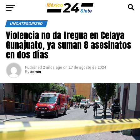
UNCATEGORIZED
Violencia no da tregua en Celaya
Gunajuato, ya suman 8 asesinatos
en dos días
Published
2 años ago
on
27 de agosto de 2024
By
admin