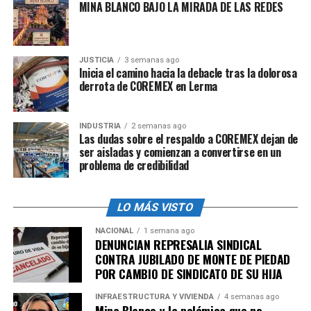
MINA BLANCO BAJO LA MIRADA DE LAS REDES
han permanecido en las instalaciones de Seguridad
Pública debido a que salir desarmados
vulneraría su
seguridad.
JUSTICIA
3 semanas ago
Inicia el camino hacia la debacle tras la dolorosa
derrota de COREMEX en Lerma
admin
INDUSTRIA
2 semanas ago
Las dudas sobre el respaldo a COREMEX dejan de
ser aisladas y comienzan a convertirse en un
problema de credibilidad
LO MÁS VISTO
NACIONAL
1 semana ago
DENUNCIAN REPRESALIA SINDICAL
CONTRA JUBILADO DE MONTE DE PIEDAD
POR CAMBIO DE SINDICATO DE SU HIJA
INFRAESTRUCTURA Y VIVIENDA
4 semanas ago
Mina Blanco y la polémica que no