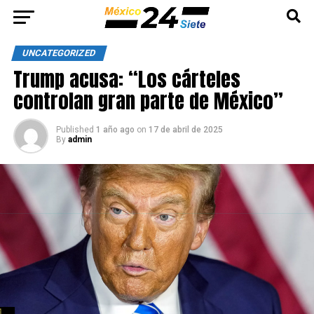
UNCATEGORIZED
Trump acusa: “Los cárteles
controlan gran parte de México”
Published
1 año ago
on
17 de abril de 2025
By
admin