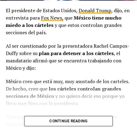
El presidente de Estados Unidos,
Donald Trump
, dijo, en
entrevista para
Fox News,
que
México tiene mucho
miedo a los cárteles
y que estos controlan grandes
secciones del país.
Al ser cuestionado por la presentadora Rachel Campos-
Duffy sobre su
plan para detener a los cárteles
, el
mandatario afirmó que se encuentra trabajando con
México y dijo:
México creo que está muy, muy asustado de los carteles.
De hecho, creo que
los cárteles controlan grandes
secciones de México
y no quiero decir eso porque yo
llevo muy bien con la presidenta.
Tras esta respuesta, Campos-Duffy estima que
los
CONTINUE READING
cárteles se presentan en el 40% del territorio
mexicano.