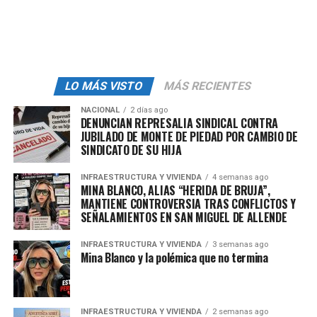
regresen a la UE
Durante la primera parte de la entrevista, el mandatario
que aplica la
política de autodeportación
por su
gobierno para
expulsar
a
los migrantes
en la situación
LO MÁS VISTO
MÁS RECIENTES
irregular.
NACIONAL
2 días ago
Reconoció que debido a la política política habrá que
DENUNCIAN REPRESALIA SINDICAL CONTRA
haber agricultores que no pueden cosechar sus
JUBILADO DE MONTE DE PIEDAD POR CAMBIO DE
SINDICATO DE SU HIJA
cultivos
, por lo que quiere que las personas se queden y
regresen como legal.
INFRAESTRUCTURA Y VIVIENDA
4 semanas ago
MINA BLANCO, ALIAS “HERIDA DE BRUJA”,
Les promiseemos dinero y un billete de avión y
MANTIENE CONTROVERSIA TRAS CONFLICTOS Y
SEÑALAMIENTOS EN SAN MIGUEL DE ALLENDE
.trabajaremos cont (Les) para que regresen lo antes
posible si son buenas personas, afirmó.
INFRAESTRUCTURA Y VIVIENDA
3 semanas ago
Mina Blanco y la polémica que no termina
Aseguró que las deportaciones se centran en migrantes
con antecedentes penales, aunque los abogados de
algunos de los expulsados niegan que sus clientes sean
INFRAESTRUCTURA Y VIVIENDA
2 semanas ago
pandilleros.