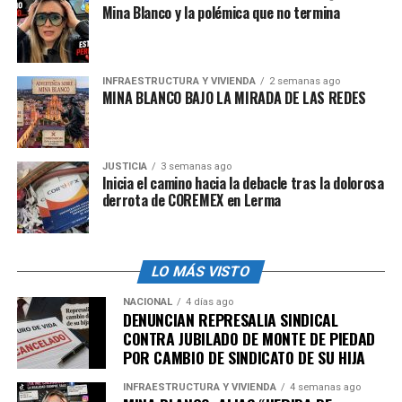
Mina Blanco y la polémica que no termina
INFRAESTRUCTURA Y VIVIENDA
2 semanas ago
MINA BLANCO BAJO LA MIRADA DE LAS REDES
JUSTICIA
3 semanas ago
Inicia el camino hacia la debacle tras la dolorosa
derrota de COREMEX en Lerma
El gobernador de Puebla aseguró que se aplicará la ley
objetivamente (X- Alejandro Armenta)
LO MÁS VISTO
¿Qué hallaron las autoridades
NACIONAL
4 días ago
DENUNCIAN REPRESALIA SINDICAL
en propiedades del alcalde de
CONTRA JUBILADO DE MONTE DE PIEDAD
POR CAMBIO DE SINDICATO DE SU HIJA
Cuautempan, Puebla?
INFRAESTRUCTURA Y VIVIENDA
4 semanas ago
El pasado 9 de mayo, la
Fiscalía General del Estado