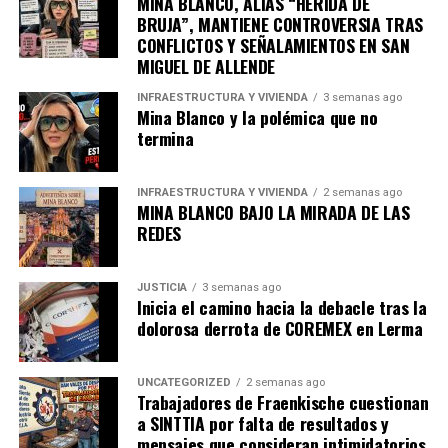
MINA BLANCO, ALIAS “HERIDA DE
BRUJA”, MANTIENE CONTROVERSIA TRAS
(FGE)
de Puebla llevó a cabo cateos simultáneos en
CONFLICTOS Y SEÑALAMIENTOS EN SAN
cuatro propiedades vinculadas al alcalde de
MIGUEL DE ALLENDE
Cuautempan
,
Gerardo Cortés Caballero
, quien
actualmente se encuentra prófugo. Según informó la
INFRAESTRUCTURA Y VIVIENDA
3 semanas ago
Mina Blanco y la polémica que no
FGE, estas acciones forman parte de una investigación
termina
que lo relaciona con delitos como secuestro, extorsión y
portación de armas de uso exclusivo del Ejército.
INFRAESTRUCTURA Y VIVIENDA
2 semanas ago
MINA BLANCO BAJO LA MIRADA DE LAS
Durante los operativos, realizados en propiedades del
REDES
alcalde y de su padre,
Gerardo Cortés
, exalcalde del
mismo municipio, se aseguraron armas largas, cartuchos
útiles, droga, vehículos y dispositivos electrónicos.
JUSTICIA
3 semanas ago
Inicia el camino hacia la debacle tras la
Además, se decomisaron documentos que podrían
dolorosa derrota de COREMEX en Lerma
revelar posibles redes de colaboración criminal dentro
del ayuntamiento. Según detalló la FGE, estas pruebas
podrían ser clave para esclarecer las acusaciones que
UNCATEGORIZED
2 semanas ago
Trabajadores de Fraenkische cuestionan
pesan sobre Cortés Caballero.
a SINTTIA por falta de resultados y
mensajes que consideran intimidatorios
De acuerdo con la carpeta de investigación