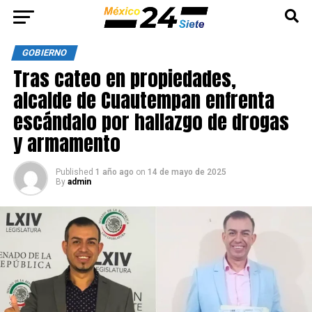
GOBIERNO
Tras cateo en propiedades,
alcalde de Cuautempan enfrenta
escándalo por hallazgo de drogas
y armamento
Published
1 año ago
on
14 de mayo de 2025
By
admin