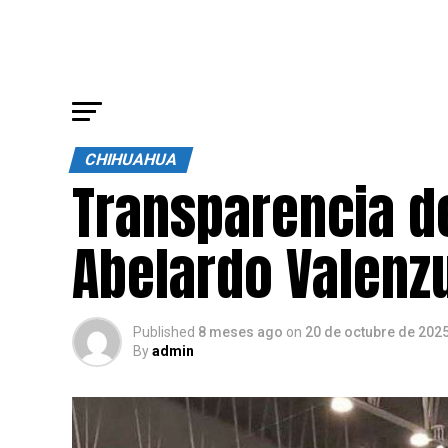
CHIHUAHUA
Transparencia de
Abelardo Valenz
Published
8 meses ago
on
20 de octubre de 202
By
admin