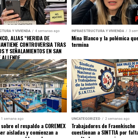
CTURA Y VIVIENDA
4 semanas ago
INFRAESTRUCTURA Y VIVIENDA
3 sem
CO, ALIAS “HERIDA DE
Mina Blanco y la polémica qu
MANTIENE CONTROVERSIA TRAS
termina
OS Y SEÑALAMIENTOS EN SAN
E ALLENDE
1 semana ago
UNCATEGORIZED
2 semanas ago
 sobre el respaldo a COREMEX
Trabajadores de Fraenkische
ser aisladas y comienzan a
cuestionan a SINTTIA por falt