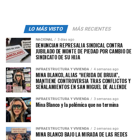
objetivos suele ser limitar las razones por las cuales el
gobierno puede clasificar información como «reservada»
o «confidencial», dificultando que se oculte información
de interés público bajo pretextos de seguridad o
LO MÁS VISTO
MÁS RECIENTES
privacidad.
NACIONAL
3 días ago
* Transparencia Proactiva: La nueva ley podría obligar a
DENUNCIAN REPRESALIA SINDICAL CONTRA
JUBILADO DE MONTE DE PIEDAD POR CAMBIO DE
las entidades gubernamentales a publicar más
SINDICATO DE SU HIJA
información de oficio, sin necesidad de que un ciudadano
la solicite. Esto incluye contratos, salarios de
INFRAESTRUCTURA Y VIVIENDA
4 semanas ago
funcionarios, gastos en publicidad oficial y licitaciones,
MINA BLANCO, ALIAS “HERIDA DE BRUJA”,
MANTIENE CONTROVERSIA TRAS CONFLICTOS Y
de manera clara y en formatos de datos abiertos.
SEÑALAMIENTOS EN SAN MIGUEL DE ALLENDE
* Sanciones más Severas: Para que una ley sea efectiva,
INFRAESTRUCTURA Y VIVIENDA
3 semanas ago
debe tener «dientes». Se espera que la nueva legislación
Mina Blanco y la polémica que no termina
contemple sanciones más duras y efectivas para los
funcionarios que oculten información, la destruyan o la
entreguen de forma incompleta.
INFRAESTRUCTURA Y VIVIENDA
2 semanas ago
MINA BLANCO BAJO LA MIRADA DE LAS REDES
* Lenguaje Ciudadano: Un reto constante es que la