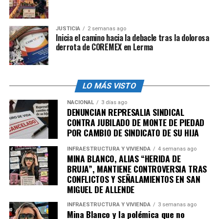
información pública sea comprensible. La iniciativa
podría impulsar que los informes y datos se presenten
JUSTICIA
2 semanas ago
en un lenguaje claro y accesible, no en jerga técnica o
Inicia el camino hacia la debacle tras la dolorosa
burocrática.
derrota de COREMEX en Lerma
* Fortalecimiento del ITEI: La autonomía y capacidad
del Instituto de Transparencia, Información Pública y
LO MÁS VISTO
Protección de Datos Personales del Estado de Jalisco
(ITEI) es crucial. La ley podría dotarlo de más
NACIONAL
3 días ago
DENUNCIAN REPRESALIA SINDICAL
herramientas y recursos para hacer cumplir sus
CONTRA JUBILADO DE MONTE DE PIEDAD
resoluciones.
POR CAMBIO DE SINDICATO DE SU HIJA
Un Movimiento Político Estratégico
INFRAESTRUCTURA Y VIVIENDA
4 semanas ago
MINA BLANCO, ALIAS “HERIDA DE
BRUJA”, MANTIENE CONTROVERSIA TRAS
La presentación de esta iniciativa al inicio de su
CONFLICTOS Y SEÑALAMIENTOS EN SAN
mandato es un movimiento político calculado por parte
MIGUEL DE ALLENDE
de Pablo Lemus. Busca establecer un tono de apertura y
rendición de cuentas, construyendo capital político y
INFRAESTRUCTURA Y VIVIENDA
3 semanas ago
Mina Blanco y la polémica que no
confianza ciudadana desde el arranque. Este tipo de