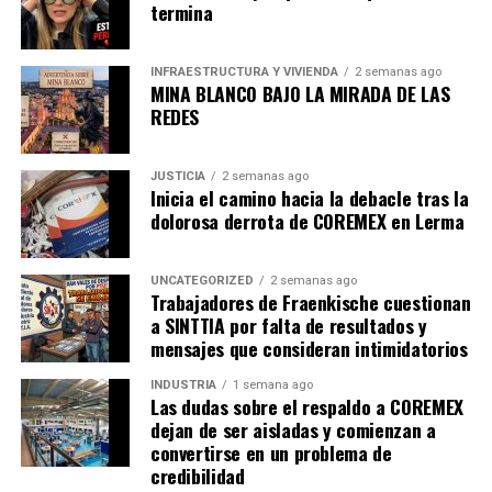
termina
acciones responde a una demanda social cada vez más
fuerte en todo México por gobiernos más honestos y
menos opacos.
INFRAESTRUCTURA Y VIVIENDA
2 semanas ago
MINA BLANCO BAJO LA MIRADA DE LAS
REDES
La presentación de esta ley es un paso fundamental
para consolidar a Jalisco como un referente de gobierno
abierto y participativo, donde la rendición de cuentas no
JUSTICIA
2 semanas ago
Inicia el camino hacia la debacle tras la
es una opción, sino una obligación.
dolorosa derrota de COREMEX en Lerma
Este proyecto se suma a un contexto de foros y debates
sobre la reforma al Poder Judicial en el estado, lo que
UNCATEGORIZED
2 semanas ago
indica un interés más amplio de la nueva administración
Trabajadores de Fraenkische cuestionan
a SINTTIA por falta de resultados y
por revisar y modernizar las estructuras institucionales
mensajes que consideran intimidatorios
de Jalisco.
INDUSTRIA
1 semana ago
Tu Papel como Ciudadano Vigilante
Las dudas sobre el respaldo a COREMEX
dejan de ser aisladas y comienzan a
La existencia de una ley, por muy avanzada que sea, no
convertirse en un problema de
credibilidad
garantiza la transparencia por sí sola. El verdadero