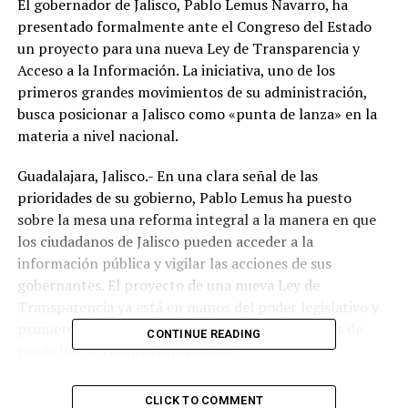
El gobernador de Jalisco, Pablo Lemus Navarro, ha
presentado formalmente ante el Congreso del Estado
un proyecto para una nueva Ley de Transparencia y
Acceso a la Información. La iniciativa, uno de los
primeros grandes movimientos de su administración,
busca posicionar a Jalisco como «punta de lanza» en la
materia a nivel nacional.
Guadalajara, Jalisco.- En una clara señal de las
prioridades de su gobierno, Pablo Lemus ha puesto
sobre la mesa una reforma integral a la manera en que
los ciudadanos de Jalisco pueden acceder a la
información pública y vigilar las acciones de sus
gobernantes. El proyecto de una nueva Ley de
Transparencia ya está en manos del poder legislativo y
promete modernizar y fortalecer los mecanismos de
CONTINUE READING
rendición de cuentas en el estado.
«Con el fin de garantizar la continuidad de Jalisco como
CLICK TO COMMENT