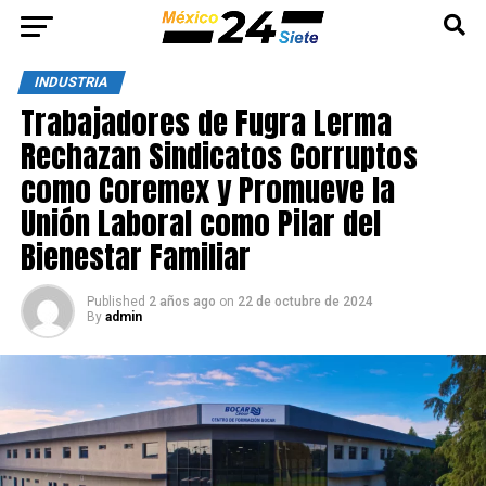
INDUSTRIA
Trabajadores de Fugra Lerma
Rechazan Sindicatos Corruptos
como Coremex y Promueve la
Unión Laboral como Pilar del
Bienestar Familiar
Published
2 años ago
on
22 de octubre de 2024
By
admin