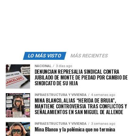
mientras se mantienen reuniones cerradas con actores
patronales y políticos, las condiciones de los
trabajadores no se colocan al centro del debate.
La ausencia de procesos participativos ha generado
frustración entre sectores que buscan mayor
democratización sindical. Especialistas en temas
laborales advierten que, en un contexto nacional donde
LO MÁS VISTO
MÁS RECIENTES
se impulsa la libertad de asociación y la negociación
auténtica, continuar privilegiando acuerdos internos
NACIONAL
3 días ago
DENUNCIAN REPRESALIA SINDICAL CONTRA
por encima de las necesidades de los trabajadores
JUBILADO DE MONTE DE PIEDAD POR CAMBIO DE
podría consolidar un modelo sindical rezagado, con
SINDICATO DE SU HIJA
dificultades para responder a las nuevas demandas del
entorno productivo.
INFRAESTRUCTURA Y VIVIENDA
4 semanas ago
MINA BLANCO, ALIAS “HERIDA DE BRUJA”,
MANTIENE CONTROVERSIA TRAS CONFLICTOS Y
SEÑALAMIENTOS EN SAN MIGUEL DE ALLENDE
admin
INFRAESTRUCTURA Y VIVIENDA
3 semanas ago
Mina Blanco y la polémica que no termina