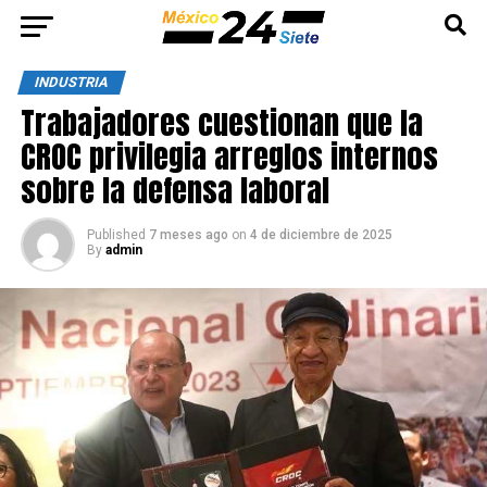
INDUSTRIA
Trabajadores cuestionan que la
CROC privilegia arreglos internos
sobre la defensa laboral
Published
7 meses ago
on
4 de diciembre de 2025
By
admin