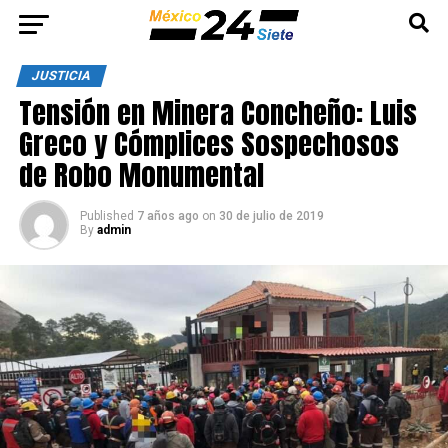
JUSTICIA
Tensión en Minera Concheño: Luis
Greco y Cómplices Sospechosos
de Robo Monumental
Published
7 años ago
on
30 de julio de 2019
By
admin