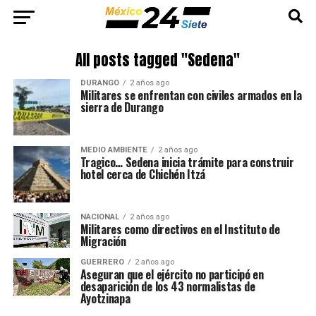
All posts tagged "Sedena"
DURANGO
2 años ago
Militares se enfrentan con civiles armados en la
sierra de Durango
MEDIO AMBIENTE
2 años ago
Tragico… Sedena inicia trámite para construir
hotel cerca de Chichén Itzá
NACIONAL
2 años ago
Militares como directivos en el Instituto de
Migración
GUERRERO
2 años ago
Aseguran que el ejército no participó en
desaparición de los 43 normalistas de
Ayotzinapa