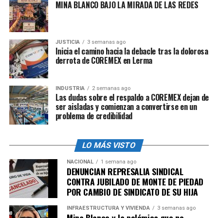
MINA BLANCO BAJO LA MIRADA DE LAS REDES
En defensa de la minuta, la diputada del PVEM,
Alejandra Navez del PVEM, aseguró que de acuerdo con
el INEGI, la gente tiene mucha confianza en las fuerzas
JUSTICIA
3 semanas ago
Inicia el camino hacia la debacle tras la dolorosa
federales.
derrota de COREMEX en Lerma
Mientras que Manuel Gurría Resendez consideró
lamentable «el criterio contradictorio de quienes se
INDUSTRIA
2 semanas ago
Las dudas sobre el respaldo a COREMEX dejan de
oponen a esta reformas».
ser aisladas y comienzan a convertirse en un
problema de credibilidad
«Por un lado exigen que haya mayor seguridad y
presencia policiaca y por otro lado se niegan a apoyar
las acciones que tienen esa finalidad», puntualizó
LO MÁS VISTO
En la misma sesión, también se aprobó la minuta por la
NACIONAL
1 semana ago
DENUNCIAN REPRESALIA SINDICAL
que se reforman, adicionan y derogan diversas
CONTRA JUBILADO DE MONTE DE PIEDAD
disposiciones del artículo 2° de la Constitución Política
POR CAMBIO DE SINDICATO DE SU HIJA
de los Estados Unidos Mexicanos, en materia de pueblos
y comunidades indígenas y afromexicanos.
INFRAESTRUCTURA Y VIVIENDA
3 semanas ago
Mina Blanco y la polémica que no