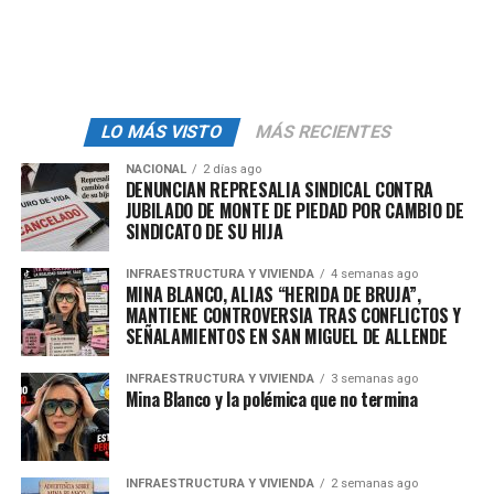
“Vamos a seguir hablando con los
senadores
republicanos y demócratas
, de los
dos
partidos
, explicando el porqué no es bueno que haya un
impuesto a las remesas en el País”, afirmó.
“México es el único que ha estado hablando con
LO MÁS VISTO
MÁS RECIENTES
congresistas, haciendo nuestro trabajo con
NACIONAL
2 días ago
organizaciones de Estados Unidos, también los paisanos
DENUNCIAN REPRESALIA SINDICAL CONTRA
JUBILADO DE MONTE DE PIEDAD POR CAMBIO DE
estuvieron enviando cartas, correos electrónicos,
SINDICATO DE SU HIJA
posteando en las redes, y vamos a seguir trabajando en
este tema para que no haya ningún impuesto a
INFRAESTRUCTURA Y VIVIENDA
4 semanas ago
los
aranceles, y en particular con México
, porque
MINA BLANCO, ALIAS “HERIDA DE BRUJA”,
MANTIENE CONTROVERSIA TRAS CONFLICTOS Y
además
hay un convenio que establece que no debe
SEÑALAMIENTOS EN SAN MIGUEL DE ALLENDE
cobrarse 2 veces el impuesto
porque es
discriminatorio, pero es bueno, por lo pronto, que haya
INFRAESTRUCTURA Y VIVIENDA
3 semanas ago
bajado de 5 a 3.5 por ciento”, agregó.
Mina Blanco y la polémica que no termina
La Presidenta reiteró que la aprobación del
Congreso estadounidense aplica para todos los
INFRAESTRUCTURA Y VIVIENDA
2 semanas ago