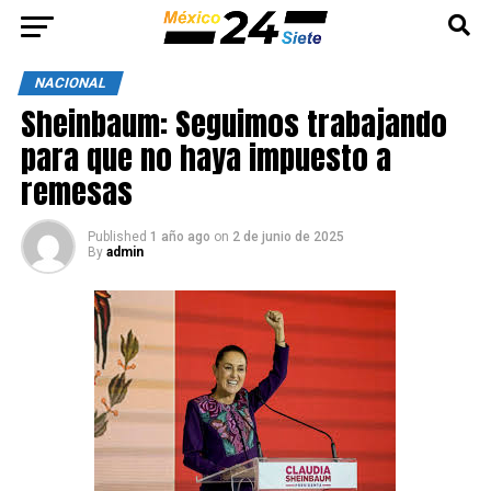
NACIONAL
Sheinbaum: Seguimos trabajando
para que no haya impuesto a
remesas
Published
1 año ago
on
2 de junio de 2025
By
admin