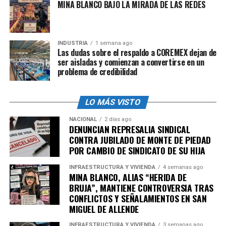
países y no exclusivamente para México
, y acotó que
MINA BLANCO BAJO LA MIRADA DE LAS REDES
para el País las remesas representan alrededor del 3%
del Producto Interno Bruto (PIB), mientras que para
otros países centroamericanos llega a ser hasta el 20%.
INDUSTRIA
1 semana ago
Las dudas sobre el respaldo a COREMEX dejan de
ser aisladas y comienzan a convertirse en un
problema de credibilidad
admin
LO MÁS VISTO
NACIONAL
2 días ago
DENUNCIAN REPRESALIA SINDICAL
CONTRA JUBILADO DE MONTE DE PIEDAD
POR CAMBIO DE SINDICATO DE SU HIJA
INFRAESTRUCTURA Y VIVIENDA
4 semanas ago
MINA BLANCO, ALIAS “HERIDA DE
BRUJA”, MANTIENE CONTROVERSIA TRAS
CONFLICTOS Y SEÑALAMIENTOS EN SAN
MIGUEL DE ALLENDE
INFRAESTRUCTURA Y VIVIENDA
3 semanas ago