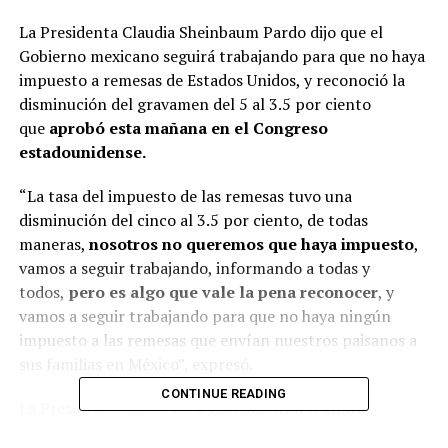
La Presidenta Claudia Sheinbaum Pardo dijo que el
Gobierno mexicano seguirá trabajando para que no haya
impuesto a remesas de Estados Unidos, y reconoció la
disminución del gravamen del 5 al 3.5 por ciento
que
aprobó esta mañana en el Congreso
estadounidense.
“La tasa del impuesto de las remesas tuvo una
disminución del cinco al 3.5 por ciento, de todas
maneras,
nosotros no queremos que haya impuesto
,
vamos a seguir trabajando, informando a todas y
todos,
pero es algo que vale la pena reconocer
, y
vamos a seguir trabajando para que no haya ningún
impuesto a las remesas que envían nuestros paisanos a
sus familias en México”, expresó.
CONTINUE READING
La Presidenta agradeció a
Esteban Moctezuma,
Embajador de México en los Estados Unidos
, y de