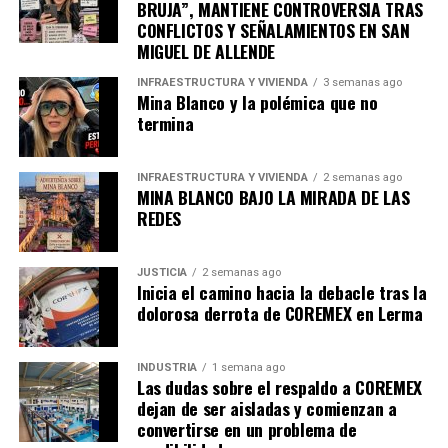
BRUJA”, MANTIENE CONTROVERSIA TRAS
CONFLICTOS Y SEÑALAMIENTOS EN SAN
Una de las movilizaciones que afectó el tramo Sur de la
MIGUEL DE ALLENDE
línea roja fue la organizada por estudiantes de la
Facultad de Psicología de la UNAM, quienes exigen que
INFRAESTRUCTURA Y VIVIENDA
3 semanas ago
Mina Blanco y la polémica que no
la Máxima Casa de Estudios ofrezca a la comunidad
termina
comedores subsidiados, así como una alimentación
digna y saludable.
INFRAESTRUCTURA Y VIVIENDA
2 semanas ago
MINA BLANCO BAJO LA MIRADA DE LAS
REDES
admin
JUSTICIA
2 semanas ago
Inicia el camino hacia la debacle tras la
dolorosa derrota de COREMEX en Lerma
INDUSTRIA
1 semana ago
Las dudas sobre el respaldo a COREMEX
dejan de ser aisladas y comienzan a
convertirse en un problema de