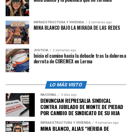
determinar las acciones que tomará en los próximos
días.
Suspenden servicio en líneas
INFRAESTRUCTURA Y VIVIENDA
2 semanas ago
MINA BLANCO BAJO LA MIRADA DE LAS REDES
del Metrobús por
movilizaciones
JUSTICIA
2 semanas ago
Inicia el camino hacia la debacle tras la dolorosa
Los primeros minutos de las 9:00 horas el
Metrobús
derrota de COREMEX en Lerma
informó la suspensión del servicio en la
línea 7
que
recorre de
Indios Verdes a Campo Marte
. Además, la
presencia del magisterio también provocó la suspensión
LO MÁS VISTO
del servicio en la ruta
Alameda Tacubaya – Capo
Marte
.
NACIONAL
3 días ago
DENUNCIAN REPRESALIA SINDICAL
CONTRA JUBILADO DE MONTE DE PIEDAD
Mientras que la
línea 1 del Metrobús
que va de
Indios
POR CAMBIO DE SINDICATO DE SU HIJA
Verdes a El Caminero
solo tiene
servicio
en el tramo
de
Indios Verdes a La Raza
, de
Insurgentes a Dr.
INFRAESTRUCTURA Y VIVIENDA
4 semanas ago
MINA BLANCO, ALIAS “HERIDA DE
Gálvez
y de
Corregidora a El Caminero
.