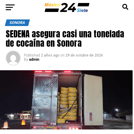
SONORA
SEDENA asegura casi una tonelada
de cocaína en Sonora
Published
2 años ago
on
29 de octubre de 2024
By
admin