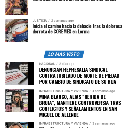
Sedena confirmara el aseguramiento de la sustancia
circularon reportes en redes sociales sobre el
aseguramiento de droga en un vehículo de color rojo
JUSTICIA
2 semanas ago
que también transportaba papayas.
Inicia el camino hacia la debacle tras la dolorosa
derrota de COREMEX en Lerma
LO MÁS VISTO
NACIONAL
2 días ago
DENUNCIAN REPRESALIA SINDICAL
CONTRA JUBILADO DE MONTE DE PIEDAD
POR CAMBIO DE SINDICATO DE SU HIJA
Fue detenido un hombre del que no fue revelada su
INFRAESTRUCTURA Y VIVIENDA
4 semanas ago
identidad (Sedena)
MINA BLANCO, ALIAS “HERIDA DE
BRUJA”, MANTIENE CONTROVERSIA TRAS
“El detenido y lo asegurado fueron puestos a disposición
CONFLICTOS Y SEÑALAMIENTOS EN SAN
de las autoridades competentes, para determinar su
MIGUEL DE ALLENDE
situación jurídica y continuar con las investigaciones y
INFRAESTRUCTURA Y VIVIENDA
3 semanas ago
acciones periciales que confirmen el tipo y cantidad de