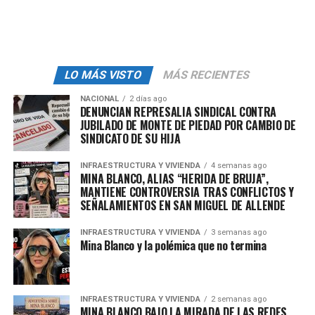
“Los elementos lograron dicho aseguramiento de
cocaína que era transportado de forma clandestina
dentro de un cargamento de alrededor de 1,500
LO MÁS VISTO
MÁS RECIENTES
kilogramos de papayas”, escribió Durazo, quien además
señaló que el valor de la sustancia sería de más de
63
NACIONAL
2 días ago
DENUNCIAN REPRESALIA SINDICAL CONTRA
millones de dólares
.
JUBILADO DE MONTE DE PIEDAD POR CAMBIO DE
SINDICATO DE SU HIJA
Es por ello que la persona y lo asegurado fueron puestos
a disposición del Ministerio Público para que sean
INFRAESTRUCTURA Y VIVIENDA
4 semanas ago
realizadas las investigaciones pertinentes. En una de las
MINA BLANCO, ALIAS “HERIDA DE BRUJA”,
MANTIENE CONTROVERSIA TRAS CONFLICTOS Y
imágenes compartidas por el Ejército se puede ver que
SEÑALAMIENTOS EN SAN MIGUEL DE ALLENDE
el cargamento ilícito era transportado junto con cajas
de
papayas
.
INFRAESTRUCTURA Y VIVIENDA
3 semanas ago
Mina Blanco y la polémica que no termina
Otra fotografía muestra la parte trasera del
tractocamión con una de las puertas abiertas, con lo
que se puede ver las
cajas
de color amarillo con
INFRAESTRUCTURA Y VIVIENDA
2 semanas ago
imágenes de
fruta
. Mientras que horas antes de que la
MINA BLANCO BAJO LA MIRADA DE LAS REDES