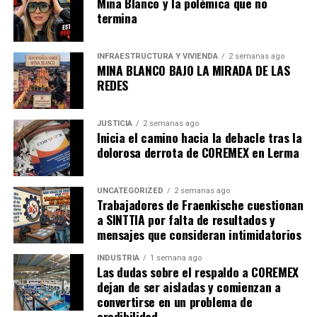
Mina Blanco y la polémica que no
droga”, es parte del informe de los hechos.
termina
Hasta el momento no se conoce el grupo delictivo al que
INFRAESTRUCTURA Y VIVIENDA
2 semanas ago
estaría relacionado el cargamento de 936 kilos de
MINA BLANCO BAJO LA MIRADA DE LAS
posible cocaína ni si la sustancia pretendía llegar hasta
REDES
territorio estadounidense.
Apenas el pasado sábado 26 las autoridades de Sonora
JUSTICIA
2 semanas ago
Inicia el camino hacia la debacle tras la
desmantelaron un
laboratorio
de
fentanilo
, fue en la
dolorosa derrota de COREMEX en Lerma
colonia Altar donde había un lugar equipado para
producir pastillas del opioide, por lo que acudieron
UNCATEGORIZED
2 semanas ago
elementos de la Fiscalía de de Sonora y de la Secretaría
Trabajadores de Fraenkische cuestionan
de Marina (Semar). Ante estos hechos, el delegado de la
a SINTTIA por falta de resultados y
Fiscalía General de la República (FGR), Francisco Sergio
mensajes que consideran intimidatorios
Méndez, dijo que el fentanilo al parecer proviene de
INDUSTRIA
1 semana ago
Culiacán
, Sinaloa.
Las dudas sobre el respaldo a COREMEX
dejan de ser aisladas y comienzan a
convertirse en un problema de
admin
credibilidad