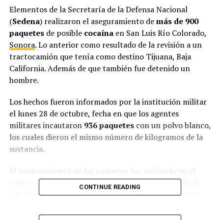
Elementos de la Secretaría de la Defensa Nacional
(
Sedena
) realizaron el aseguramiento de
más de 900
paquetes
de posible
cocaína
en San Luis Río Colorado,
Sonora
. Lo anterior como resultado de la revisión a un
tractocamión que tenía como destino Tijuana, Baja
California. Además de que también fue detenido un
hombre.
Los hechos fueron informados por la institución militar
el lunes 28 de octubre, fecha en que los agentes
militares incautaron
936 paquetes
con un polvo blanco,
los cuales dieron el mismo número de kilogramos de la
sustancia.
El aseguramiento de los paquetes fue realizado en el
puesto militar de Cucapah, ubicado en el municipio de
CONTINUE READING
San Luis Río Colorado
, sitio donde los uniformados
revisaron la unidad de carga que salió desde Tecomán,
Colima y que buscaba llegar al norte del país.