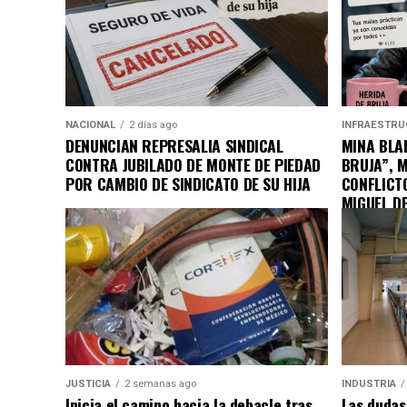
NACIONAL
2 días ago
INFRAESTRU
DENUNCIAN REPRESALIA SINDICAL
MINA BLAN
CONTRA JUBILADO DE MONTE DE PIEDAD
BRUJA”, 
POR CAMBIO DE SINDICATO DE SU HIJA
CONFLICT
MIGUEL D
JUSTICIA
2 semanas ago
INDUSTRIA
Inicia el camino hacia la debacle tras
Las dudas