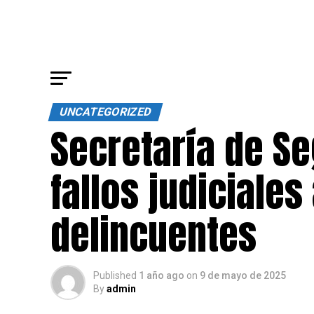
UNCATEGORIZED
Secretaría de Se
fallos judiciale
delincuentes
Published
1 año ago
on
9 de mayo de 2025
By
admin