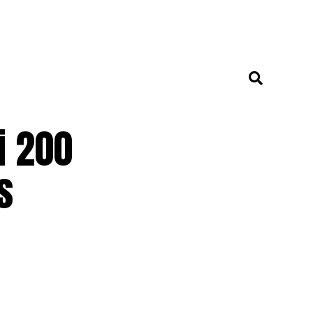
i 200
s