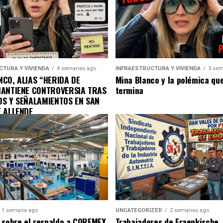
CTURA Y VIVIENDA
4 semanas ago
INFRAESTRUCTURA Y VIVIENDA
3 sem
CO, ALIAS “HERIDA DE
Mina Blanco y la polémica qu
MANTIENE CONTROVERSIA TRAS
termina
OS Y SEÑALAMIENTOS EN SAN
E ALLENDE
1 semana ago
UNCATEGORIZED
2 semanas ago
 sobre el respaldo a COREMEX
Trabajadores de Fraenkische