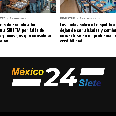
IZED
2 semanas ago
INDUSTRIA
2 semanas ago
res de Fraenkische
Las dudas sobre el respaldo 
n a SINTTIA por falta de
dejan de ser aisladas y comie
s y mensajes que consideran
convertirse en un problema d
orios
credibilidad