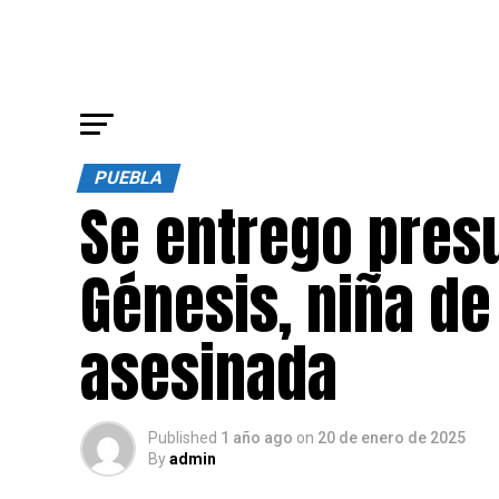
PUEBLA
Se entrego pres
Génesis, niña de
asesinada
Published
1 año ago
on
20 de enero de 2025
By
admin