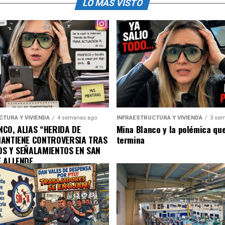
LO MÁS VISTO
CTURA Y VIVIENDA
4 semanas ago
INFRAESTRUCTURA Y VIVIENDA
3 sem
CO, ALIAS “HERIDA DE
Mina Blanco y la polémica qu
MANTIENE CONTROVERSIA TRAS
termina
OS Y SEÑALAMIENTOS EN SAN
E ALLENDE