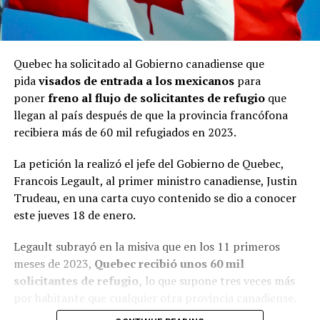
Quebec ha solicitado al Gobierno canadiense que
pida
visados de entrada a los mexicanos
para
poner
freno al flujo de solicitantes de refugio
que
llegan al país después de que la provincia francófona
recibiera más de 60 mil refugiados en 2023.
La petición la realizó el jefe del Gobierno de Quebec,
Francois Legault, al primer ministro canadiense, Justin
Trudeau, en una carta cuyo contenido se dio a conocer
este jueves 18 de enero.
Legault subrayó en la misiva que en los 11 primeros
meses de 2023,
Quebec recibió unos 60 mil
solicitantes de refugio,
lo que supone tres veces más
por habitante que cualquier otra provincia canadiense.