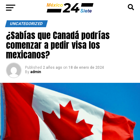
UNCATEGORIZED
¿Sabías que Canadá podrías
comenzar a pedir visa los
mexicanos?
Published
2 años ago
on
18 de enero de 2024
By
admin