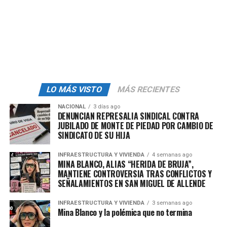
Legault dijo a Trudeau que el flujo de solicitantes de
refugio de México se explica “en parte” porque
los
mexicanos no necesitan visado
para entrar al país.
Por eso quiere que Trudeau endurezca la política de
visados, ya que los nacionales de la mayoría de países
del mundo sólo pueden embarcar en un vuelo con
destino a Canadá si están en posesión de una
visa de
LO MÁS VISTO
MÁS RECIENTES
entrada al país.
NACIONAL
3 días ago
DENUNCIAN REPRESALIA SINDICAL CONTRA
“La relajación de las políticas de visados presenta
JUBILADO DE MONTE DE PIEDAD POR CAMBIO DE
riesgos al permitir vacíos legales utilizados por grupos
SINDICATO DE SU HIJA
criminales, lo que supone una grave preocupación para
la seguridad de Quebec y Canadá”, dijo Legault.
INFRAESTRUCTURA Y VIVIENDA
4 semanas ago
MINA BLANCO, ALIAS “HERIDA DE BRUJA”,
MANTIENE CONTROVERSIA TRAS CONFLICTOS Y
El año pasado, Washington también solicitó a Ottawa
SEÑALAMIENTOS EN SAN MIGUEL DE ALLENDE
que volviese a requerir
visados de entrada a los
mexicanos
al considerar que muchos ciudadanos de
INFRAESTRUCTURA Y VIVIENDA
3 semanas ago
Mina Blanco y la polémica que no termina
México llegan a Canadá para luego viajar a Estados