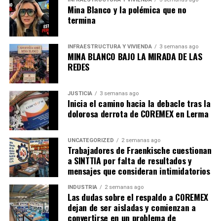
Mina Blanco y la polémica que no
termina
INFRAESTRUCTURA Y VIVIENDA
3 semanas ago
MINA BLANCO BAJO LA MIRADA DE LAS
REDES
JUSTICIA
3 semanas ago
Inicia el camino hacia la debacle tras la
dolorosa derrota de COREMEX en Lerma
UNCATEGORIZED
2 semanas ago
Trabajadores de Fraenkische cuestionan
a SINTTIA por falta de resultados y
mensajes que consideran intimidatorios
INDUSTRIA
2 semanas ago
Las dudas sobre el respaldo a COREMEX
dejan de ser aisladas y comienzan a
convertirse en un problema de