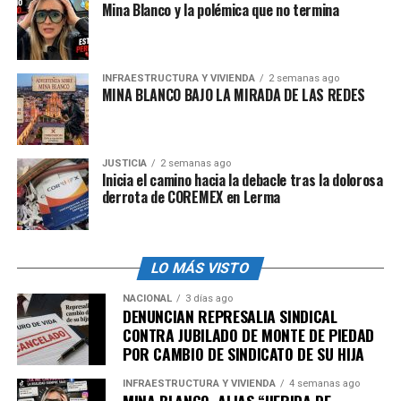
Diputados
quedaría intacto.
Mina Blanco y la polémica que no termina
Del dinero recortado, 13 mil 300 millones se destinarán
al rubro de educación pública, 3 mil millones a cultura,
INFRAESTRUCTURA Y VIVIENDA
2 semanas ago
10 mil 720 millones 400 mil pesos a infraestructura, 6
MINA BLANCO BAJO LA MIRADA DE LAS REDES
mil 292 millones 800 mil pesos a Defensa Nacional.
La Comisión de Presupuesto presidida por la diputada
JUSTICIA
2 semanas ago
Merilyn Pozos citó a sesión este miércoles a las 19 horas
Inicia el camino hacia la debacle tras la dolorosa
para discutir el dictamen del PEF y la discusión en el
derrota de COREMEX en Lerma
Pleno de San Lázaro tendrá lugar el miércoles en lo
general y el jueves en lo particular, de acuerdo con lo
aprobado por la Junta de Coordinación Política
LO MÁS VISTO
(Jucopo).
NACIONAL
3 días ago
DENUNCIAN REPRESALIA SINDICAL
CONTRA JUBILADO DE MONTE DE PIEDAD
admin
POR CAMBIO DE SINDICATO DE SU HIJA
INFRAESTRUCTURA Y VIVIENDA
4 semanas ago
MINA BLANCO, ALIAS “HERIDA DE