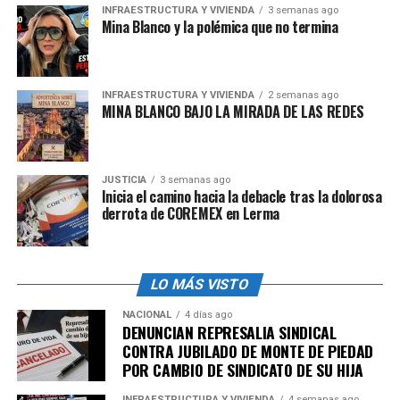
INFRAESTRUCTURA Y VIVIENDA
3 semanas ago
anormalmente secos.
Mina Blanco y la polémica que no termina
Los únicos municipios sin sequía
, en la entidad, son
Arroyo Seco, Jalpan de Serra y Landa de Matamoro
s.
INFRAESTRUCTURA Y VIVIENDA
2 semanas ago
MINA BLANCO BAJO LA MIRADA DE LAS REDES
admin
JUSTICIA
3 semanas ago
Inicia el camino hacia la debacle tras la dolorosa
derrota de COREMEX en Lerma
LO MÁS VISTO
NACIONAL
4 días ago
DENUNCIAN REPRESALIA SINDICAL
CONTRA JUBILADO DE MONTE DE PIEDAD
POR CAMBIO DE SINDICATO DE SU HIJA
INFRAESTRUCTURA Y VIVIENDA
4 semanas ago