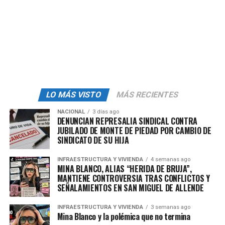
la razón y el derecho; eso para los hermanos
ecuatorianos que son nuestros hermanos, para que no
haya nada que temer. Como siempre lo decimos, no
somos iguales, nosotros no somos autoritarios,
no
somos fachos
, no pensamos que los problemas se
resuelvan con el uso de la fuerza, nosotros somos
pacifistas y siempre lo vamos a hacer”, expresó el
mandatario.
LO MÁS VISTO
MÁS RECIENTES
NACIONAL
3 días ago
DENUNCIAN REPRESALIA SINDICAL CONTRA
JUBILADO DE MONTE DE PIEDAD POR CAMBIO DE
admin
SINDICATO DE SU HIJA
INFRAESTRUCTURA Y VIVIENDA
4 semanas ago
MINA BLANCO, ALIAS “HERIDA DE BRUJA”,
MANTIENE CONTROVERSIA TRAS CONFLICTOS Y
SEÑALAMIENTOS EN SAN MIGUEL DE ALLENDE
INFRAESTRUCTURA Y VIVIENDA
3 semanas ago
Mina Blanco y la polémica que no termina