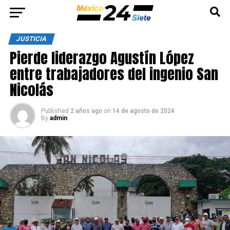
JUSTICIA
Pierde liderazgo Agustín López
entre trabajadores del ingenio San
Nicolás
Published
2 años ago
on
14 de agosto de 2024
By
admin