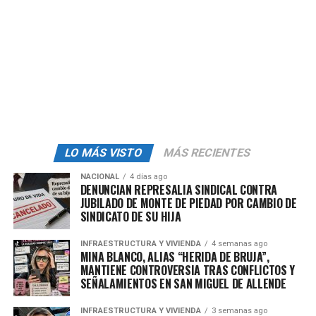
¿Será acaso que los trabajadores ya no están dispuestos
a pagar las cuotas sindicales a un dirigente inoperante y
sin presencia en su centro de trabajo? Dicha situación
no resulta extraña después de que los mismos
trabajadores han criticado en redes sociales el
despilfarro cometido por Agustín López Martínez para
promover su imagen pública, con apoyo de reporteros
que con sumisión acuden semana a semana ante su
LO MÁS VISTO
MÁS RECIENTES
presencia para difundir en vivo las palabras huecas del
dirigente inútil de la CROM.
NACIONAL
4 días ago
DENUNCIAN REPRESALIA SINDICAL CONTRA
JUBILADO DE MONTE DE PIEDAD POR CAMBIO DE
SINDICATO DE SU HIJA
admin
INFRAESTRUCTURA Y VIVIENDA
4 semanas ago
MINA BLANCO, ALIAS “HERIDA DE BRUJA”,
MANTIENE CONTROVERSIA TRAS CONFLICTOS Y
SEÑALAMIENTOS EN SAN MIGUEL DE ALLENDE
INFRAESTRUCTURA Y VIVIENDA
3 semanas ago