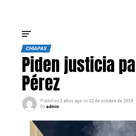
CHIAPAS
Piden justicia p
Pérez
Published
2 años ago
on
22 de octubre de 2024
By
admin