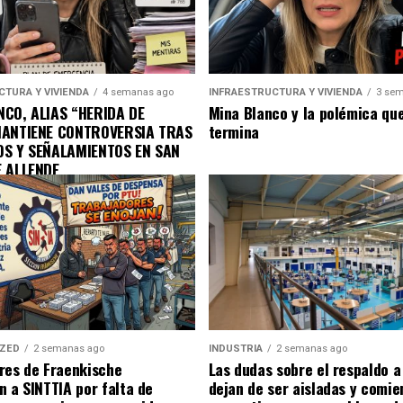
CTURA Y VIVIENDA
4 semanas ago
INFRAESTRUCTURA Y VIVIENDA
3 sem
CO, ALIAS “HERIDA DE
Mina Blanco y la polémica qu
MANTIENE CONTROVERSIA TRAS
termina
OS Y SEÑALAMIENTOS EN SAN
E ALLENDE
IZED
2 semanas ago
INDUSTRIA
2 semanas ago
res de Fraenkische
Las dudas sobre el respaldo 
n a SINTTIA por falta de
dejan de ser aisladas y comie