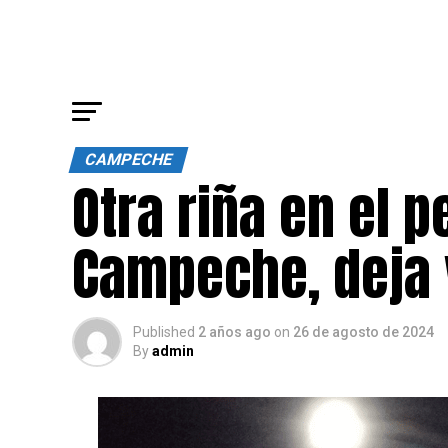
CAMPECHE
Otra riña en el 
Campeche, deja 
Published
2 años ago
on
26 de agosto de 2024
By
admin