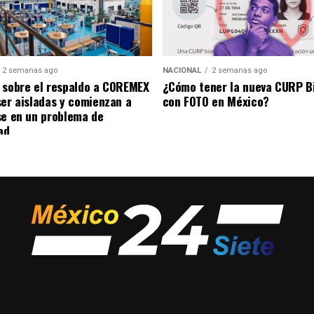
2 semanas ago
NACIONAL
2 semanas ago
 sobre el respaldo a COREMEX
¿Cómo tener la nueva CURP B
ser aisladas y comienzan a
con FOTO en México?
se en un problema de
ad