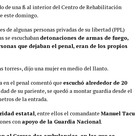
do de una ß al interior del Centro de Rehabilitación
 de este domingo.
res de algunas personas privadas de su libertad (PPL)
ras se escuchaban
detonaciones de armas de fuego,
rsonas que dejaban el penal, eran de los propios
s torres», dijo una mujer en medio del llanto.
ba en el penal comentó que
escuchó alrededor de 20
ridad de su pariente, se quedó a montar guardia desde el
metros de la entrada.
ridad estatal
, entre ellos el comandante
Manuel Tacu
ciones con
apoyo de la Guardia Nacional
.
on al Cereso dos ambulancias, en las que se