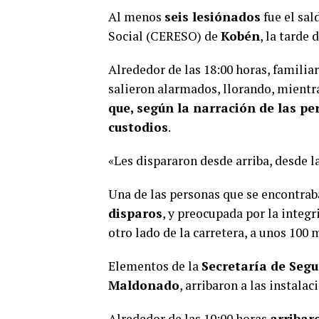
Al menos
seis lesiónados
fue el sal
Social (CERESO) de
Kobén
, la tarde
Alrededor de las 18:00 horas, familia
salieron alarmados, llorando, mient
que, según la narración de las pe
custodios
.
«Les dispararon desde arriba, desde la
Una de las personas que se encontra
disparos
, y preocupada por la integ
otro lado de la carretera, a unos 100 
Elementos de la
Secretaría de Segu
Maldonado
, arribaron a las instala
Alrededor de las 19:00 horas
arribar