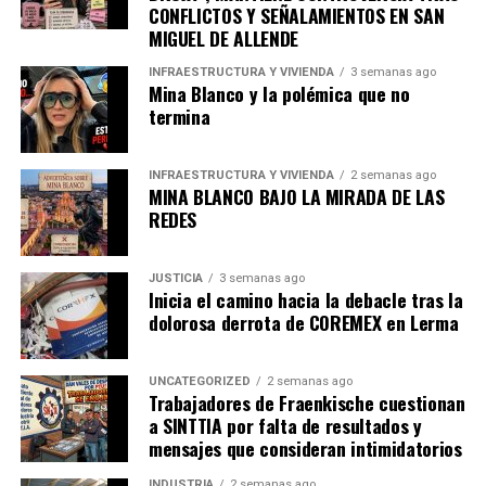
CONFLICTOS Y SEÑALAMIENTOS EN SAN
Estados Unidos.
MIGUEL DE ALLENDE
INFRAESTRUCTURA Y VIVIENDA
3 semanas ago
admin
Mina Blanco y la polémica que no
termina
INFRAESTRUCTURA Y VIVIENDA
2 semanas ago
MINA BLANCO BAJO LA MIRADA DE LAS
REDES
JUSTICIA
3 semanas ago
Inicia el camino hacia la debacle tras la
dolorosa derrota de COREMEX en Lerma
UNCATEGORIZED
2 semanas ago
Trabajadores de Fraenkische cuestionan
a SINTTIA por falta de resultados y
mensajes que consideran intimidatorios
INDUSTRIA
2 semanas ago