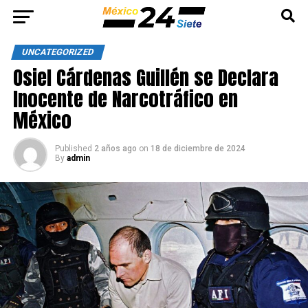
UNCATEGORIZED
Osiel Cárdenas Guillén se Declara
Inocente de Narcotráfico en
México
Published
2 años ago
on
18 de diciembre de 2024
By
admin