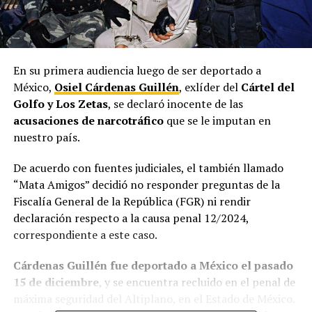
En su primera audiencia luego de ser deportado a
México,
Osiel Cárdenas Guillén
, exlíder del
Cártel del
Golfo y Los Zetas
, se declaró inocente de las
acusaciones de narcotráfico
que se le imputan en
nuestro país.
De acuerdo con fuentes judiciales, el también llamado
“Mata Amigos” decidió no responder preguntas de la
Fiscalía General de la República (FGR) ni rendir
declaración respecto a la causa penal 12/2024,
correspondiente a este caso.
Cárdenas Guillén fue deportado a México el pasado
15 de diciembre
, y se encuentra recluido en el penal de
máxima seguridad del Altiplano, en el Estado de México.