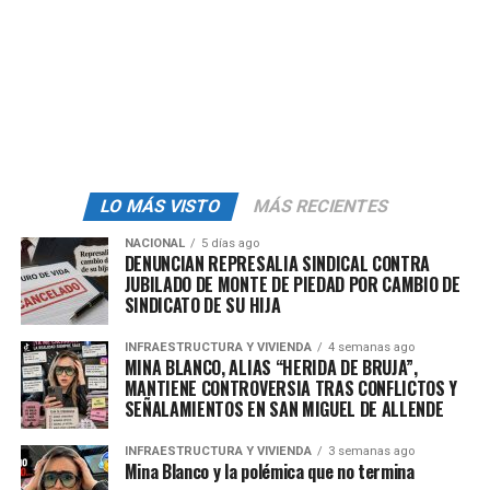
delitos contra la salud, delincuencia organizada
para lavado de dinero, delitos contra la salud,
lavado de dinero y portación de armas de fuego
exclusivas de las Fuerzas Armadas y cohecho.
Por la suma de estas acusaciones,
Cárdenas Guillén
podría recibir una sentencia de hasta 730 años de
prisión en México
, informaron dependencias de
LO MÁS VISTO
MÁS RECIENTES
seguridad federal.
NACIONAL
5 días ago
DENUNCIAN REPRESALIA SINDICAL CONTRA
“Por estos delitos, se estima que Osiel N alcance una
JUBILADO DE MONTE DE PIEDAD POR CAMBIO DE
pena aproximada de hasta 730 años de prisión por las
SINDICATO DE SU HIJA
órdenes de aprehensión pendientes, más las penas que
INFRAESTRUCTURA Y VIVIENDA
4 semanas ago
resulten por los procesos que serán reactivados”, indicó
MINA BLANCO, ALIAS “HERIDA DE BRUJA”,
el Gabinete de Seguridad.
MANTIENE CONTROVERSIA TRAS CONFLICTOS Y
SEÑALAMIENTOS EN SAN MIGUEL DE ALLENDE
Osiel Cárdenas fue detenido en 2003 en México y
extraditado a Estados Unidos en 2005
INFRAESTRUCTURA Y VIVIENDA
3 semanas ago
, donde se le
Mina Blanco y la polémica que no termina
requería por los delitos de narcotráfico, lavado de