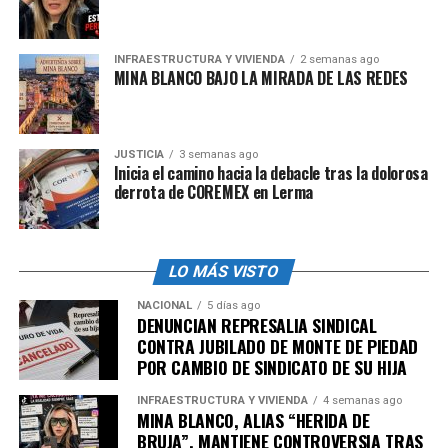
dinero y extorsión de agentes federales. Acusaciones por
las que se declaró culpable en 2010 para reducir su
INFRAESTRUCTURA Y VIVIENDA
2 semanas ago
condena.
MINA BLANCO BAJO LA MIRADA DE LAS REDES
Luego de 19 años preso en EU, a finales de agosto de
este 2024
el capo salió de prisión y quedó bajo
custodia de la ICE de aquel país
, y hasta este 16 de
JUSTICIA
3 semanas ago
Inicia el camino hacia la debacle tras la dolorosa
diciembre se efectuó su deportación a México.
derrota de COREMEX en Lerma
Tras la captura de Juan García Abrego,
Osiel Cárdenas
Guillén tomó el mando del Cártel del Golfo en 1998
,
y se presume que se habría aliado con Los Zetas para
LO MÁS VISTO
que actuaran como sicarios del cártel.
NACIONAL
5 días ago
DENUNCIAN REPRESALIA SINDICAL
De acuerdo con información del Departamento de
CONTRA JUBILADO DE MONTE DE PIEDAD
Policía de Estados Unidos (FBI por sus siglas en inglés),
POR CAMBIO DE SINDICATO DE SU HIJA
Cárdenas Guillén supervisaba “un vasto imperio de
INFRAESTRUCTURA Y VIVIENDA
4 semanas ago
narcotráfico” responsable de la exportación de miles de
MINA BLANCO, ALIAS “HERIDA DE
kilogramos de cocaína y marihuana desde México a
BRUJA”, MANTIENE CONTROVERSIA TRAS