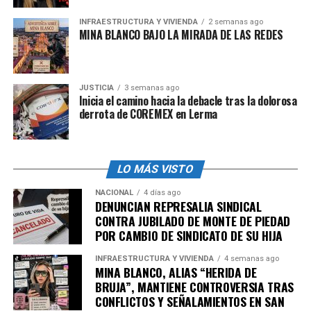
“Sin embargo, los vehículos eléctricos que actualmente
INFRAESTRUCTURA Y VIVIENDA
2 semanas ago
se venden en el país son caros y no están al alcance de
MINA BLANCO BAJO LA MIRADA DE LAS REDES
la mayoría de las familias mexicanas. Ese es el cambio
que queremos lograr con Olinia, hacer que la movilidad
eléctrica
sea accesible para todos
los mexicanos”.
JUSTICIA
3 semanas ago
Inicia el camino hacia la debacle tras la dolorosa
En México, dijo, el 70% de la población vive en zonas
derrota de COREMEX en Lerma
urbanas, y el 80% de sus necesidades de movilidad diaria
son de menos de 30 kilómetros, por ello, los
minivehículos eléctricos se presentan como una
opción
LO MÁS VISTO
ideal
para cubrir estas necesidades.
NACIONAL
4 días ago
DENUNCIAN REPRESALIA SINDICAL
Además, en países como China e India, el mercado de los
CONTRA JUBILADO DE MONTE DE PIEDAD
minivehículos ha tenido un auge impresionante, tan
POR CAMBIO DE SINDICATO DE SU HIJA
solo en 2023, ambos países registraron ventas
superiores a
1.3 millones de unidades.
INFRAESTRUCTURA Y VIVIENDA
4 semanas ago
MINA BLANCO, ALIAS “HERIDA DE
BRUJA”, MANTIENE CONTROVERSIA TRAS
Olinia representa soluciones de
CONFLICTOS Y SEÑALAMIENTOS EN SAN