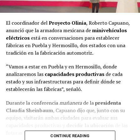
El coordinador del
Proyecto Olinia
, Roberto Capuano,
anunció que la armadora mexicana de
minivehículos
eléctricos
está en conversaciones para establecer
fábricas en Puebla y Hermosillo, dos estados con una
tradición en la fabricación automotriz.
“Vamos a estar en Puebla y en Hermosillo, donde
analizaremos las
capacidades productivas
de cada
estado y sus infraestructuras para definir dónde se
establecerán las fábricas”, señaló.
Durante la conferencia
mañanera
de la
presidenta
Claudia Sheinbaum
, Capuano dijo que, junto con su
equipo, visitarán ambas ciudades para evaluar sus
capacidades productivas y
decidir la ubicación
de las
futuras plantas.
CONTINUE READING