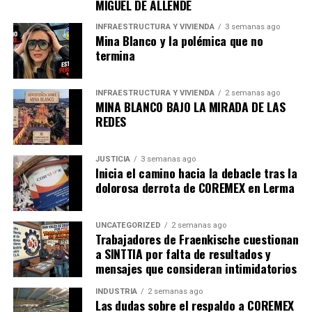
MIGUEL DE ALLENDE
movilidad
INFRAESTRUCTURA Y VIVIENDA
3 semanas ago
El Proyecto Olinia, según el coordinador del proyecto,
Mina Blanco y la polémica que no
termina
contempla tres soluciones de movilidad que abordan
diferentes necesidades en el entorno urbano, y los
diseños estarán dirigidos hacia la m
ovilidad personal
,
INFRAESTRUCTURA Y VIVIENDA
2 semanas ago
dirigido “a jóvenes, madres que transportan a sus hijos a
MINA BLANCO BAJO LA MIRADA DE LAS
REDES
la escuela, y personas que buscan una alternativa más
económica y segura que las motocicletas. Brindaremos
una alternativa más segura, accesible y eficiente”.
JUSTICIA
3 semanas ago
Inicia el camino hacia la debacle tras la
Asimismo, Capuano mencionó que el diseño
Movilidad
dolorosa derrota de COREMEX en Lerma
de barrio
, busca sustituir a los mototaxis que
actualmente operan en diversas ciudades de México,
UNCATEGORIZED
2 semanas ago
ofreciendo un vehículo más seguro, silencioso y cómodo
Trabajadores de Fraenkische cuestionan
tanto para los conductores como para los usuarios.
a SINTTIA por falta de resultados y
mensajes que consideran intimidatorios
“Será una opción más asequible y sostenible para
INDUSTRIA
2 semanas ago
quienes usan mototaxis”, añadió.
Las dudas sobre el respaldo a COREMEX