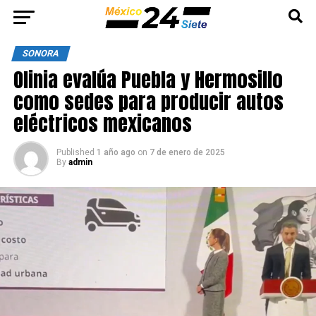
SONORA
Olinia evalúa Puebla y Hermosillo
como sedes para producir autos
eléctricos mexicanos
Published
1 año ago
on
7 de enero de 2025
By
admin