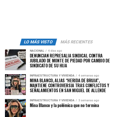
Lo que será la primera armadora mexicana de
minivehículos eléctricos, dijo, tiene como propósito
abordar la creciente demanda de esta modalidad de
transporte de pasajeros y carga en el país,
proporcionando alternativas asequibles a los autos
convencionales de combustión interna.
LO MÁS VISTO
MÁS RECIENTES
Olinia, según explicó Capuano, es un vehículo eléctrico
NACIONAL
4 días ago
compacto que se puede cargar en cualquier enchufe
DENUNCIAN REPRESALIA SINDICAL CONTRA
JUBILADO DE MONTE DE PIEDAD POR CAMBIO DE
convencional. Precisó que serán vehículos de bajo costo
SINDICATO DE SU HIJA
son especialmente
útiles en áreas urbanas
, donde las
distancias diarias son menores a 30 kilómentros.
INFRAESTRUCTURA Y VIVIENDA
4 semanas ago
MINA BLANCO, ALIAS “HERIDA DE BRUJA”,
Capuano destacó que los vehículos eléctricos tienen una
MANTIENE CONTROVERSIA TRAS CONFLICTOS Y
SEÑALAMIENTOS EN SAN MIGUEL DE ALLENDE
serie de ventajas sobre los autos tradicionales: son cero
emisiones, no producen humo
ni gases de efecto
INFRAESTRUCTURA Y VIVIENDA
3 semanas ago
invernadero
, no hacen ruido y tienen un costo de
Mina Blanco y la polémica que no termina
operación mucho menor que los autos a gasolina.