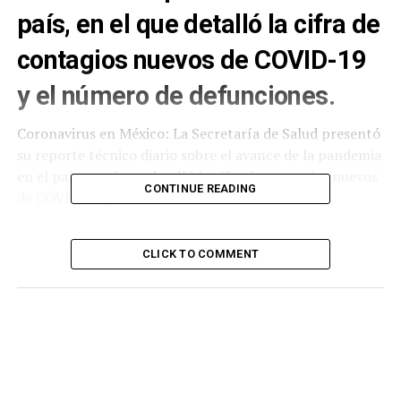
país, en el que detalló la cifra de
contagios nuevos de COVID-19
y el número de defunciones.
Coronavirus en México: La Secretaría de Salud presentó
su reporte técnico diario sobre el avance de la pandemia
en el país, en el que detalló la cifra de contagios nuevos
CONTINUE READING
de COVID-19 y el número de defunciones.
Número de casos positivos confirmados por día
CLICK TO COMMENT
en México:
4,128
Número de defunciones confirmadas por día en
México por COVID:
263
Número total de casos positivos confirmados en
México:
3,876,391
Total de defunciones confirmadas en México por