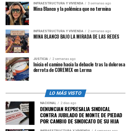
así incrementos cercanos a la inflación”.
INFRAESTRUCTURA Y VIVIENDA
3 semanas ago
Mina Blanco y la polémica que no termina
Por ello, la propuesta de la Conasami ha planteado
como objetivos: Impulsar a los salarios mínimos
profesionales en la recuperación salarial, de manera que
INFRAESTRUCTURA Y VIVIENDA
2 semanas ago
recuperen el rezago que sufrieron respecto al general;
MINA BLANCO BAJO LA MIRADA DE LAS REDES
Homologar el catálogo de la Conasami con el Sistema
Nacional de Clasificación de Ocupaciones (
SINCO
) para
poder trabajar con la información estadística generada
JUSTICIA
2 semanas ago
por el Instituto Nacional de Estadística y Geografía
Inicia el camino hacia la debacle tras la dolorosa
(
INEGI
) y darle seguimiento a la evolución del poder
derrota de COREMEX en Lerma
adquisitivo y en el empleo de las ocupaciones en el
listado.
LO MÁS VISTO
Así, a futuro, se propone que el SMP se actualice en el
mismo porcentaje que el SMG, y aplicar periódicamente
NACIONAL
2 días ago
DENUNCIAN REPRESALIA SINDICAL
los criterios de inclusión y exclusión de las categorías
CONTRA JUBILADO DE MONTE DE PIEDAD
basadas en el ICE.
POR CAMBIO DE SINDICATO DE SU HIJA
INFRAESTRUCTURA Y VIVIENDA
4 semanas ago