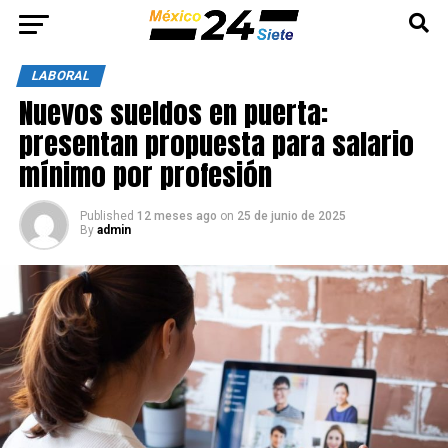
LABORAL
Nuevos sueldos en puerta:
presentan propuesta para salario
mínimo por profesión
Published
12 meses ago
on
25 de junio de 2025
By
admin