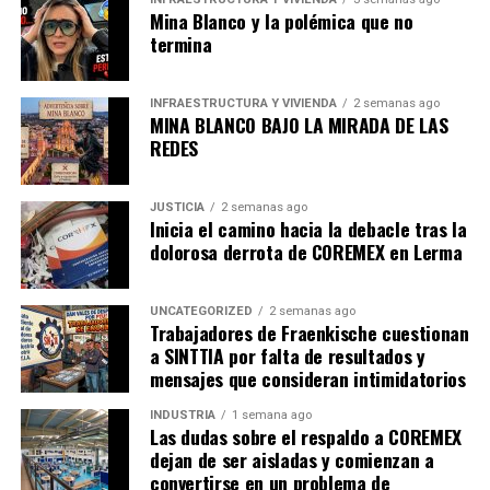
elementos que sus algoritmos utilizan para
Mina Blanco y la polémica que no
tomar decisiones que puedan afectar la relación
termina
laboral. Esto incluye las reglas de asignación de
tareas, los criterios para evaluar el desempeño y
INFRAESTRUCTURA Y VIVIENDA
2 semanas ago
las consecuencias de las calificaciones otorgadas
MINA BLANCO BAJO LA MIRADA DE LAS
por los clientes.
REDES
Impacto en el empleo
: Deberán informar cómo
las decisiones algorítmicas pueden influir en la
JUSTICIA
2 semanas ago
Inicia el camino hacia la debacle tras la
asignación de futuros trabajos, la posibilidad de
dolorosa derrota de COREMEX en Lerma
recibir incentivos o la aplicación de
penalizaciones.
UNCATEGORIZED
2 semanas ago
Incentivos y penalizaciones
: Las empresas
Trabajadores de Fraenkische cuestionan
estarán obligadas a detallar cómo funcionan los
a SINTTIA por falta de resultados y
sistemas de recompensas y sanciones, y su
mensajes que consideran intimidatorios
impacto en la intensidad, calidad, frecuencia y
INDUSTRIA
1 semana ago
ritmo de trabajo.
Las dudas sobre el respaldo a COREMEX
dejan de ser aisladas y comienzan a
¿Qué sigue?
convertirse en un problema de