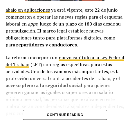
abajo en aplicaciones
ya está vigente, este 22 de junio
comenzaron a operar las nuevas reglas para el esquema
laboral en
apps
, luego de un plazo de 180 días desde su
promulgación. El marco legal establece nuevas
obligaciones tanto para plataformas digitales, como
para
repartidores y conductores
.
La reforma incorpora un
nuevo capítulo a la Ley Federal
del Trabajo
(LFT) con reglas específicas para estas
actividades. Uno de los cambios más importantes, es la
protección universal contra accidentes de trabajo, y el
acceso pleno a la seguridad social
para quienes
generen ganancias iguales o superiores a un salario
mínimo mensual, las personas que no alcancen este
umbral serán consideradas trabajadores independientes,
pero contarán con la protección por accidente.
CONTINUE READING
“Es una
regulación pionera a nivel mundial
y en ese