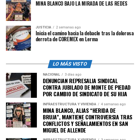
acoso y violencia laboral y sexual
MINA BLANCO BAJO LA MIRADA DE LAS REDES
, entre otros
puntos.
Las relaciones de trabajo entre plataformas digitales y
JUSTICIA
2 semanas ago
repartidores y conductores, estarán formalizadas a
Inicia el camino hacia la debacle tras la dolorosa
derrota de COREMEX en Lerma
través de
contratos laborales
, los cuales serán
distintos al documento de términos y condiciones de la
prestación de servicios, y deberán estar inscritos ante el
Centro Federal de Conciliación y Registro Laboral
LO MÁS VISTO
(CFCRL).
NACIONAL
3 días ago
DENUNCIAN REPRESALIA SINDICAL
Además, el marco regulatorio incorpora la obligación
CONTRA JUBILADO DE MONTE DE PIEDAD
para las plataformas digitales de contar con una
POR CAMBIO DE SINDICATO DE SU HIJA
política de gestión algorítmica
, la cual deberán conocer
los repartidores y conductores, esta debe contener tres
INFRAESTRUCTURA Y VIVIENDA
4 semanas ago
MINA BLANCO, ALIAS “HERIDA DE
elementos:
BRUJA”, MANTIENE CONTROVERSIA TRAS
CONFLICTOS Y SEÑALAMIENTOS EN SAN
Criterios del algoritmo
: Las plataformas
MIGUEL DE ALLENDE
tendrán que explicar de manera sencilla los
INFRAESTRUCTURA Y VIVIENDA
3 semanas ago