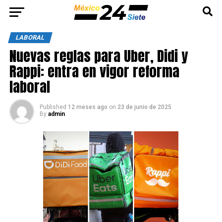
LABORAL
Nuevas reglas para Uber, Didi y
Rappi: entra en vigor reforma
laboral
Published
12 meses ago
on
23 de junio de 2025
By
admin