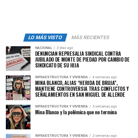
las que se desea prestar servicios.
“Estamos buscando con los objetivos de esta reforma
que se garanticen los derechos sin quitarle a las
personas trabajadoras la
libertad de elegir cómo,
LO MÁS VISTO
MÁS RECIENTES
cuándo y cuánto tiempo trabajar
, este es uno de los
elementos más importantes que además solicitaban los
NACIONAL
3 días ago
DENUNCIAN REPRESALIA SINDICAL CONTRA
trabajadores, en ese sentido se mantiene el esquema de
JUBILADO DE MONTE DE PIEDAD POR CAMBIO DE
flexibilidad en el trabajo, conservando autonomía, pero
SINDICATO DE SU HIJA
además ahora lo van a hacer con reglas claras, para
evitar así abusos a las personas trabajadoras”, expresó
INFRAESTRUCTURA Y VIVIENDA
4 semanas ago
MINA BLANCO, ALIAS “HERIDA DE BRUJA”,
Marath Bolaños.
MANTIENE CONTROVERSIA TRAS CONFLICTOS Y
SEÑALAMIENTOS EN SAN MIGUEL DE ALLENDE
Entre otros cambios, la reforma laboral obliga a las
empresas a otorgar los pagos por la prestación de
INFRAESTRUCTURA Y VIVIENDA
3 semanas ago
servicios en un plazo no mayor a una semana, contar
Mina Blanco y la polémica que no termina
con un registro de horas trabajadas y tiempos de espera,
garantizar la seguridad de la información y datos
personales, contar con mecanismos para la
atención de
INFRAESTRUCTURA Y VIVIENDA
2 semanas ago