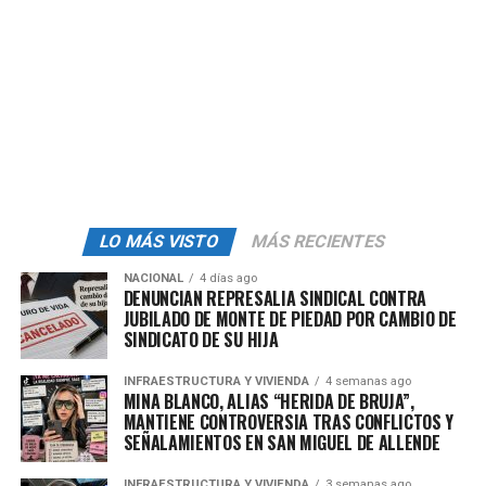
conseguir más, pero a la hora de la verdad nos dejan a la
deriva», expresó otro empleado despedido.
Este creciente escepticismo está vinculado a la
percepción de que el sindicato, lejos de ser un aliado
verdadero, está más enfocado en mantener su imagen
pública que en luchar por los derechos laborales.
Mientras los empleados enfrentan la incertidumbre de
haber perdido su trabajo, las palabras de apoyo del
LO MÁS VISTO
MÁS RECIENTES
sindicato se perciben como vacías. Los trabajadores,
cansados de promesas incumplidas, exigen acciones
NACIONAL
4 días ago
DENUNCIAN REPRESALIA SINDICAL CONTRA
concretas que realmente los respalden en estos
JUBILADO DE MONTE DE PIEDAD POR CAMBIO DE
momentos difíciles.
SINDICATO DE SU HIJA
INFRAESTRUCTURA Y VIVIENDA
4 semanas ago
MINA BLANCO, ALIAS “HERIDA DE BRUJA”,
admin
MANTIENE CONTROVERSIA TRAS CONFLICTOS Y
SEÑALAMIENTOS EN SAN MIGUEL DE ALLENDE
INFRAESTRUCTURA Y VIVIENDA
3 semanas ago