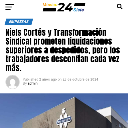
EMPRESAS
Niels Cortés y Transformación
Sindical prometen liquidaciones
superiores a despedidos, pero los
trabajadores desconfían cada vez
más.
Published
2 años ago
on
23 de octubre de 2024
By
admin