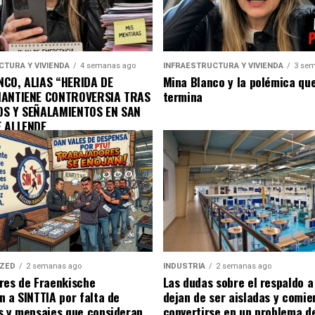
CTURA Y VIVIENDA
4 semanas ago
INFRAESTRUCTURA Y VIVIENDA
3 sem
CO, ALIAS “HERIDA DE
Mina Blanco y la polémica qu
MANTIENE CONTROVERSIA TRAS
termina
OS Y SEÑALAMIENTOS EN SAN
E ALLENDE
IZED
2 semanas ago
INDUSTRIA
2 semanas ago
res de Fraenkische
Las dudas sobre el respaldo 
n a SINTTIA por falta de
dejan de ser aisladas y comie
s y mensajes que consideran
convertirse en un problema d