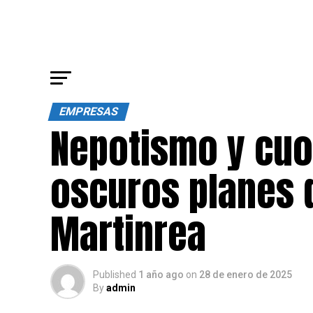
EMPRESAS
Nepotismo y cuo
oscuros planes d
Martinrea
Published
1 año ago
on
28 de enero de 2025
By
admin