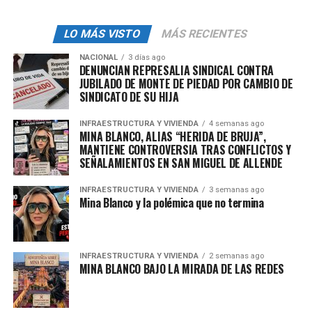
Living no puede entenderse sin revisar su posible
antecedente como
Avento
, así como los
cuestionamientos sobre cambios de nombre,
LO MÁS VISTO
MÁS RECIENTES
compromisos anteriores y presuntas inconsistencias en
NACIONAL
3 días ago
la comercialización.
DENUNCIAN REPRESALIA SINDICAL CONTRA
JUBILADO DE MONTE DE PIEDAD POR CAMBIO DE
SINDICATO DE SU HIJA
Para los compradores, el cambio de identidad comercial
no es un detalle menor. Es el punto donde comienza la
INFRAESTRUCTURA Y VIVIENDA
4 semanas ago
sospecha. Consideran que cualquier modificación en la
MINA BLANCO, ALIAS “HERIDA DE BRUJA”,
narrativa del proyecto debió ir acompañada de
MANTIENE CONTROVERSIA TRAS CONFLICTOS Y
SEÑALAMIENTOS EN SAN MIGUEL DE ALLENDE
información clara, documentación completa y
reconocimiento de los compromisos previamente
INFRAESTRUCTURA Y VIVIENDA
3 semanas ago
adquiridos.
Mina Blanco y la polémica que no termina
En ese contexto, los nombres de
Isaac Steiner
Aizenman, José “Joey” Assa Masri y Marcos Sasson
INFRAESTRUCTURA Y VIVIENDA
2 semanas ago
adquieren relevancia mediática. No como menciones
MINA BLANCO BAJO LA MIRADA DE LAS REDES
marginales, sino como figuras que, según los afectados,
deben explicar su grado de intervención y