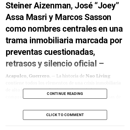
Steiner Aizenman, José “Joey”
Assa Masri y Marcos Sasson
como nombres centrales en una
trama inmobiliaria marcada por
preventas cuestionadas,
retrasos y silencio oficial –
Acapulco, Guerrero.
— La historia de
Nao Living
contiene todos los elementos de una crisis inmobiliaria
de alto impacto: un destino turístico de lujo,
CONTINUE READING
compradores con inversiones millonarias, promesas de
entrega, una empresa con amplia presencia en el
mercado y tres nombres que hoy concentran el reclamo
CLICK TO COMMENT
público:
Isaac Steiner Aizenman, José “Joey” Assa
Masri y Marcos Sasson
.