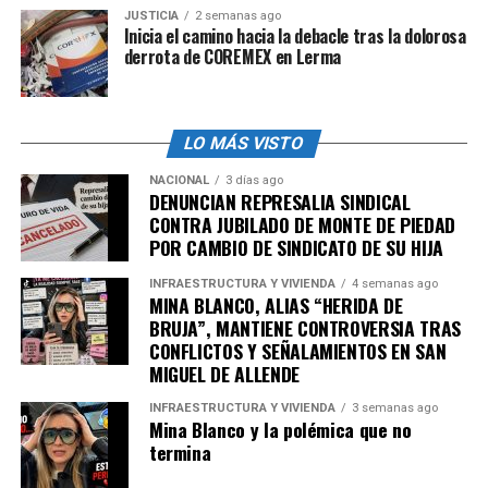
responsabilidad en la historia del desarrollo.
JUSTICIA
2 semanas ago
Inicia el camino hacia la debacle tras la dolorosa
El caso también golpea a la
Fiscalía de Guerrero
.
derrota de COREMEX en Lerma
Afectados sostienen que las denuncias no han caminado
con la contundencia necesaria. Hablan de demoras, falta
de citatorios y una sensación de abandono institucional.
LO MÁS VISTO
Para ellos, la lentitud de las investigaciones no es un
problema administrativo: es un posible factor que
NACIONAL
3 días ago
DENUNCIAN REPRESALIA SINDICAL
favorece la impunidad.
CONTRA JUBILADO DE MONTE DE PIEDAD
POR CAMBIO DE SINDICATO DE SU HIJA
La exigencia es directa, que se investigue, que se cite,
que se deslinden responsabilidades y que se informe qué
INFRAESTRUCTURA Y VIVIENDA
4 semanas ago
MINA BLANCO, ALIAS “HERIDA DE
ocurrió con los recursos entregados por compradores
BRUJA”, MANTIENE CONTROVERSIA TRAS
que confiaron en un proyecto de alta gama.
CONFLICTOS Y SEÑALAMIENTOS EN SAN
MIGUEL DE ALLENDE
admin
INFRAESTRUCTURA Y VIVIENDA
3 semanas ago
Mina Blanco y la polémica que no
termina