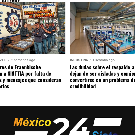
E ALLENDE
IZED
2 semanas ago
INDUSTRIA
1 semana ago
res de Fraenkische
Las dudas sobre el respaldo 
n a SINTTIA por falta de
dejan de ser aisladas y comie
s y mensajes que consideran
convertirse en un problema d
orios
credibilidad