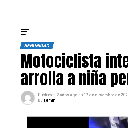
SEGURIDAD
Motociclista int
arrolla a niña p
Published
2 años ago
on
12 de diciembre de 202
By
admin