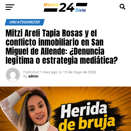
UNCATEGORIZED
Mitzi Areli Tapia Rosas y el
conflicto inmobiliario en San
Miguel de Allende: ¿Denuncia
legítima o estrategia mediática?
Published
1 mes ago
on
13 de mayo de 2026
By
admin