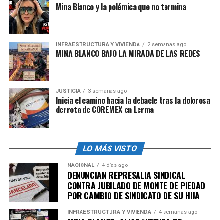
Mina Blanco y la polémica que no termina
mantener encendida la cámara para la próxima
publicación? El desenlace de este conflicto marcará la
pauta sobre la veracidad de las denuncias en redes
sociales frente a las soluciones técnicas reales.
INFRAESTRUCTURA Y VIVIENDA
2 semanas ago
MINA BLANCO BAJO LA MIRADA DE LAS REDES
admin
JUSTICIA
3 semanas ago
Inicia el camino hacia la debacle tras la dolorosa
derrota de COREMEX en Lerma
LO MÁS VISTO
NACIONAL
4 días ago
DENUNCIAN REPRESALIA SINDICAL
CONTRA JUBILADO DE MONTE DE PIEDAD
POR CAMBIO DE SINDICATO DE SU HIJA
INFRAESTRUCTURA Y VIVIENDA
4 semanas ago