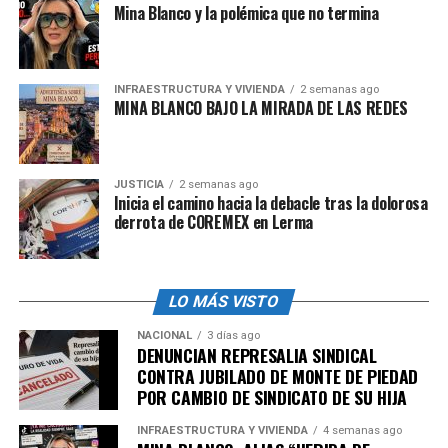
Mina Blanco y la polémica que no termina
líder sindical que opera mediante amenazas”, señaló uno
de los trabajadores.
Mientras tanto, la reputación de COREMEX y de su
INFRAESTRUCTURA Y VIVIENDA
2 semanas ago
secretario general se hunde entre la base laboral de
MINA BLANCO BAJO LA MIRADA DE LAS REDES
Lerma, donde cada vez más empleados denuncian
abiertamente el intento de imponer un modelo sindical
basado en el miedo, la extorsión y la simulación.
JUSTICIA
2 semanas ago
Inicia el camino hacia la debacle tras la dolorosa
derrota de COREMEX en Lerma
admin
LO MÁS VISTO
NACIONAL
3 días ago
DENUNCIAN REPRESALIA SINDICAL
CONTRA JUBILADO DE MONTE DE PIEDAD
POR CAMBIO DE SINDICATO DE SU HIJA
INFRAESTRUCTURA Y VIVIENDA
4 semanas ago