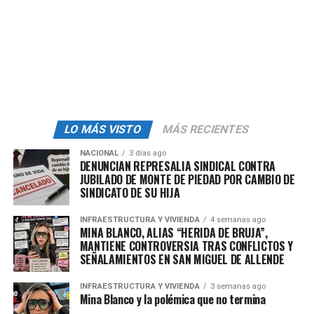
Sin embargo, aumentó el número de mexicanos
trabajando en micronegocios no registrados, lo que
elevó la tasa de ocupación en el sector informal a 28.8
por ciento, un punto más que el año pasado.
Otro indicador que mejoró fue el de subocupación, es
decir, personas que trabajan menos horas de las que
necesitan.
LO MÁS VISTO
MÁS RECIENTES
Esta tasa bajó a 6.6 por ciento, desde 6.8 por ciento el
NACIONAL
3 días ago
DENUNCIAN REPRESALIA SINDICAL CONTRA
año pasado. Más significativa fue la caída en las
JUBILADO DE MONTE DE PIEDAD POR CAMBIO DE
condiciones críticas de ocupación, que pasaron de 38.1 a
SINDICATO DE SU HIJA
33.6 por ciento, mostrando una mejoría en la calidad del
empleo para quienes sí están ocupados.
INFRAESTRUCTURA Y VIVIENDA
4 semanas ago
MINA BLANCO, ALIAS “HERIDA DE BRUJA”,
MANTIENE CONTROVERSIA TRAS CONFLICTOS Y
Sin embargo, también aumentó el número de personas
SEÑALAMIENTOS EN SAN MIGUEL DE ALLENDE
fuera del
mercado laboral.
INFRAESTRUCTURA Y VIVIENDA
3 semanas ago
Mina Blanco y la polémica que no termina
En el caso de la
población no económicamente activa