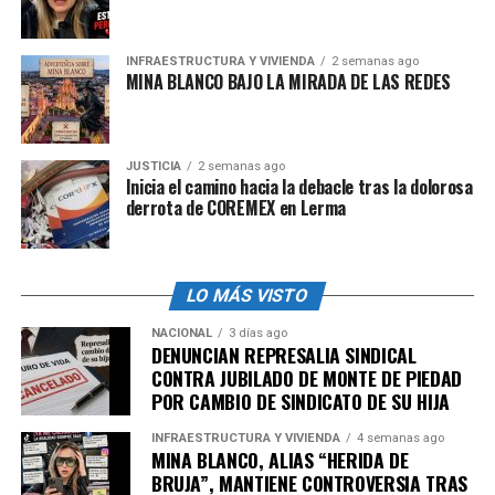
(PNEA) sumó 41.8 millones,
u
n alza de 1.3 millones
respecto a 2024
. De ellos, 259 mil dijeron estar
disponibles para trabajar, pero no buscaron empleo
INFRAESTRUCTURA Y VIVIENDA
2 semanas ago
MINA BLANCO BAJO LA MIRADA DE LAS REDES
activamente
admin
JUSTICIA
2 semanas ago
Inicia el camino hacia la debacle tras la dolorosa
derrota de COREMEX en Lerma
LO MÁS VISTO
NACIONAL
3 días ago
DENUNCIAN REPRESALIA SINDICAL
CONTRA JUBILADO DE MONTE DE PIEDAD
POR CAMBIO DE SINDICATO DE SU HIJA
INFRAESTRUCTURA Y VIVIENDA
4 semanas ago
MINA BLANCO, ALIAS “HERIDA DE
BRUJA”, MANTIENE CONTROVERSIA TRAS