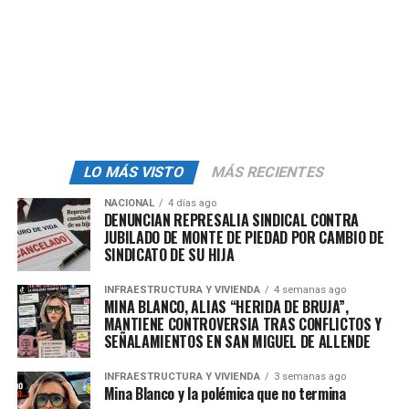
Agregó que
ACNUR
ha trabajado codo a codo con la
Comisión Mexicana de Ayuda a Refugiados
(COMA) y
en recientes años ha asistido con su colaboración a 200
mil personas.
Las autoridades estadounidenses han detenido a 538
migrantes
criminales sin documentos y deportado a
“centenares” en la operación contra la inmigración
irregular lanzada por el presidente Trump tras asumir
LO MÁS VISTO
MÁS RECIENTES
el lunes la presidencia.
NACIONAL
4 días ago
DENUNCIAN REPRESALIA SINDICAL CONTRA
El miércoles se inició el despliegue de unos mil 500
JUBILADO DE MONTE DE PIEDAD POR CAMBIO DE
SINDICATO DE SU HIJA
militares en la frontera con México y ese mismo día el
secretario de Defensa en funciones, Robert Salesses,
INFRAESTRUCTURA Y VIVIENDA
4 semanas ago
anunció que había autorizado el envío de esas tropas y
MINA BLANCO, ALIAS “HERIDA DE BRUJA”,
de helicópteros y su respectivo personal, así como de
MANTIENE CONTROVERSIA TRAS CONFLICTOS Y
SEÑALAMIENTOS EN SAN MIGUEL DE ALLENDE
analistas de inteligencia que ayuden en las labores de
detección y control.
INFRAESTRUCTURA Y VIVIENDA
3 semanas ago
Mina Blanco y la polémica que no termina